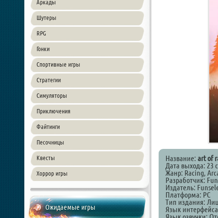
Аркады
Шутеры
RPG
Гонки
Спортивные игры
Стратегии
Симуляторы
Приключения
Файтинги
Песочницы
Название:
art of r
Квесты
Дата выхода: 23 
Жанр: Racing, Arc
Хоррор игры
Разработчик: Funs
Издатель: Funsele
Платформа: PC
Тип издания: Ли
Ожидаемые игры
Язык интерфейса
Язык озвучки: От