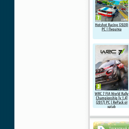
Hotshot Racing (2020)
PC | Пиратка
WRC 7 FIA World Rally
Championship [v 1.4]
(2017) PC | RePack от
xatab
Уважаемый п