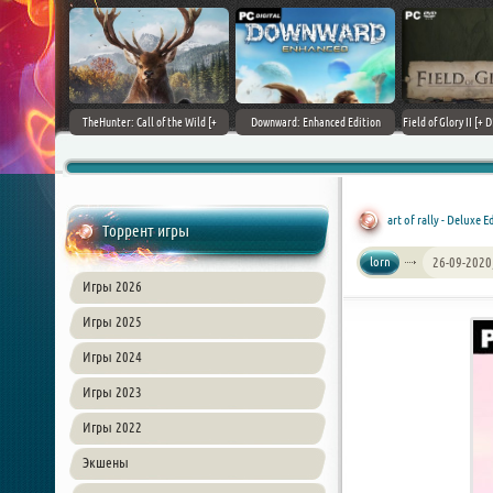
+ DLCs] (2017)
TheHunter: Call of the Wild [+
Downward: Enhanced Edition
Field of Glory II [+ 
зия
DLCs] (2017) PC | Лицензия
(2017) PC | Лицензия
Лиценз
art of rally - Deluxe 
Торрент игры
lorn
26-09-2020
Игры 2026
Игры 2025
Игры 2024
Игры 2023
Игры 2022
Экшены