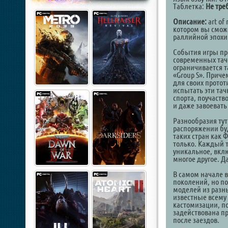
Таблетка:
Не тре
Описание:
art of
котором вы сможе
раллийной эпохи 
События игры про
современных тач
ограничивается т
«Group S». Приче
для своих прототи
испытать эти тач
спорта, поучаств
и даже завоевать
Разнообразия тут
распоряжении буд
таких стран как 
только. Каждый т
уникальное, вклю
многое другое. Д
В самом начале 
поколений, но по
моделей из разны
известные всему 
кастомизации, п
задействована п
после заездов.