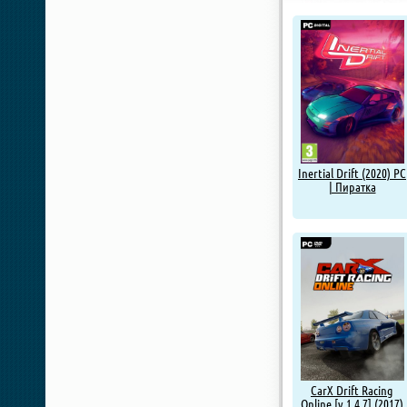
Inertial Drift (2020) PC
| Пиратка
CarX Drift Racing
Online [v 1.4.7] (2017)