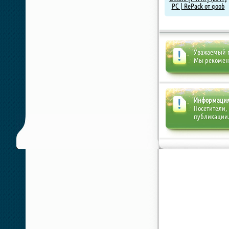
PC | RePack от qoob
Уважаемый п
Мы рекоме
Информаци
Посетители,
публикации