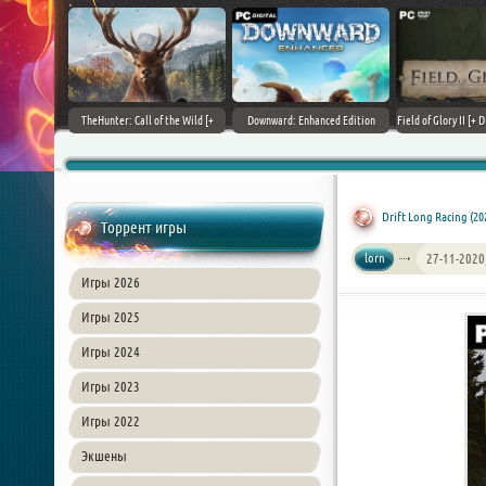
+ DLCs] (2017)
TheHunter: Call of the Wild [+
Downward: Enhanced Edition
Field of Glory II [+ 
зия
DLCs] (2017) PC | Лицензия
(2017) PC | Лицензия
Лиценз
Drift Long Racing (20
Торрент игры
lorn
27-11-2020
Игры 2026
Игры 2025
Игры 2024
Игры 2023
Игры 2022
Экшены