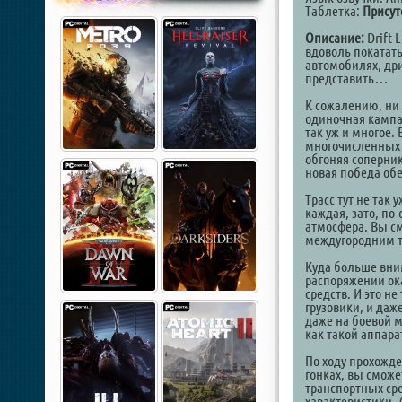
Таблетка:
Присут
Описание:
Drift 
вдоволь покатат
автомобилях, дри
представить…
К сожалению, ни 
одиночная кампан
так уж и многое.
многочисленных 
обгоняя соперник
новая победа об
Трасс тут не так
каждая, зато, по
атмосфера. Вы с
междугородним тр
Куда больше вни
распоряжении ок
средств. И это н
грузовики, и даж
даже на боевой м
как такой аппара
По ходу прохожд
гонках, вы сможе
транспортных ср
характеристики. 