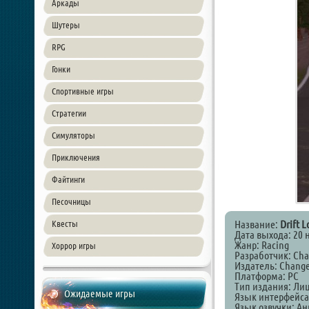
Аркады
Шутеры
RPG
Гонки
Спортивные игры
Стратегии
Симуляторы
Приключения
Файтинги
Песочницы
Название:
Drift 
Квесты
Дата выхода: 20 
Жанр: Racing
Хоррор игры
Разработчик: Ch
Издатель: Chang
Платформа: PC
Тип издания: Ли
Ожидаемые игры
Язык интерфейса
Язык озвучки: А