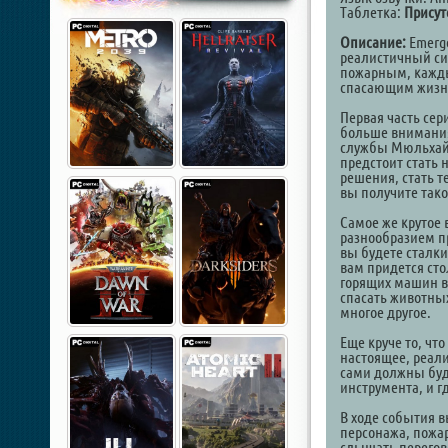
Таблетка:
Присут
Описание:
Emergen
реалистичный си
пожарным, кажд
спасающим жиз
Первая часть сер
больше внимания
службы Мюльхайм
предстоит стать
решения, стать т
вы получите так
Самое же крутое 
разнообразием пр
вы будете сталк
вам придется ст
горящих машин в
спасать животны
многое другое.
Еще круче то, чт
настоящее, реали
сами должны буде
инструмента, и г
В ходе события 
персонажа, пожар
слышать перегов