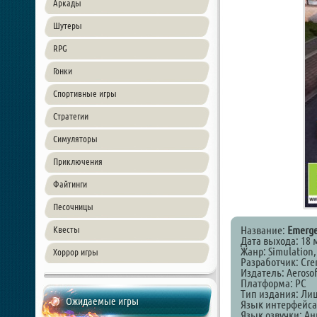
Аркады
Шутеры
RPG
Гонки
Спортивные игры
Стратегии
Симуляторы
Приключения
Файтинги
Песочницы
Название:
Emergen
Квесты
Дата выхода: 18 
Жанр: Simulation
Хоррор игры
Разработчик: Cre
Издатель: Aeroso
Платформа: PC
Тип издания: Ли
Ожидаемые игры
Язык интерфейса
Язык озвучки: А