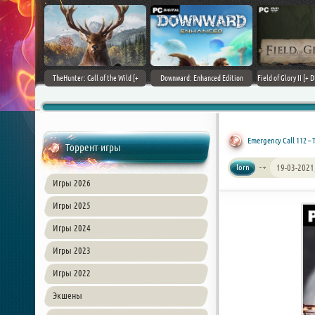
+ DLCs] (2017)
TheHunter: Call of the Wild [+
Downward: Enhanced Edition
Field of Glory II [+ 
зия
DLCs] (2017) PC | Лицензия
(2017) PC | Лицензия
Лиценз
Emergency Call 112 – 
Торрент игры
lorn
19-03-2021
Игры 2026
Игры 2025
Игры 2024
Игры 2023
Игры 2022
Экшены