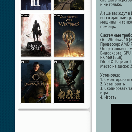
и не только.
А еще вас ждут в 
воссозданные тр
машины, и танко
помощь.
Системные требо
ОС: Windows 10 (6
Процессор: AMD Ry
Оперативная пам
Видеокарта: GPU 
RX 560 (6GB)
DirectX: Версии 1
Место на диске: 
Установка:
1. Смонтировать 
2. Установить
3. Скопировать т
игра
4. Играть