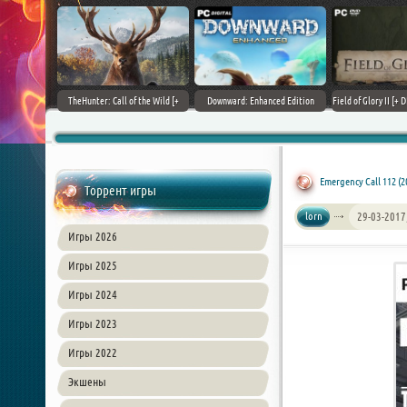
+ DLCs] (2017)
TheHunter: Call of the Wild [+
Downward: Enhanced Edition
Field of Glory II [+ 
зия
DLCs] (2017) PC | Лицензия
(2017) PC | Лицензия
Лиценз
Emergency Call 112 (2
Торрент игры
lorn
29-03-2017
Игры 2026
Игры 2025
Игры 2024
Игры 2023
Игры 2022
Экшены