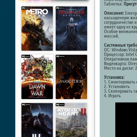
Таблетка:
Присут
Описание:
Emerge
насыщенную жизн
сотрудничестве 
имеет одну из к
Особое внимание
миссий.
Системные требо
ОС: Windows Vista,
Процессор: Intel 
Оперативная пам
Видеокарта: Direc
Место на диске: 
Установка:
1. Смонтировать 
2. Установить
3. Скопировать т
4. Играть