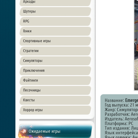
Аркады
Шутеры
RPG
Гонки
Спортивные игры
Стратегии
Симуляторы
Приключения
Файтинги
Песочницы
Название:
Emerge
Квесты
Год выпуска: 21 
Жанр: Симулято
Хоррор игры
Разработчик: Aer
Издатель: Aeroso
Платформа: PC
Тип издания: Ли
Ожидаемые игры
Язык интерфейса
Язык озвучки: А