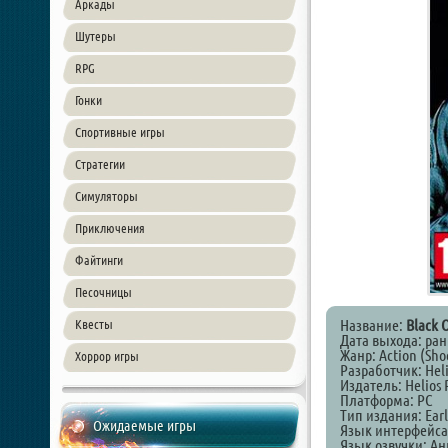
Аркады
Шутеры
RPG
Гонки
Спортивные игры
Стратегии
Симуляторы
Приключения
Файтинги
Песочницы
Название:
Black 
Квесты
Дата выхода: ран
Жанр: Action (Shoo
Хоррор игры
Разработчик: Heli
Издатель: Helios 
Платформа: PC
Тип издания: Earl
Ожидаемые игры
Язык интерфейса
Язык озвучки: А