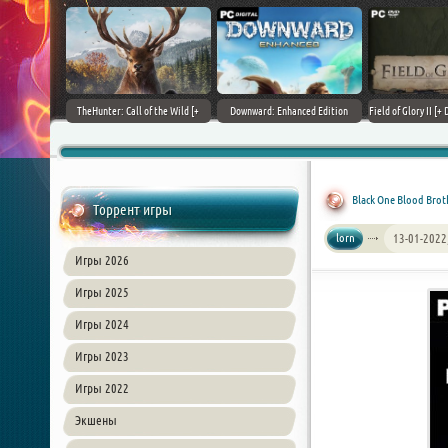
+ DLCs] (2017)
TheHunter: Call of the Wild [+
Downward: Enhanced Edition
Field of Glory II [+ 
зия
DLCs] (2017) PC | Лицензия
(2017) PC | Лицензия
Лиценз
Black One Blood Brothe
Торрент игры
lorn
13-01-2022
Игры 2026
Игры 2025
Игры 2024
Игры 2023
Игры 2022
Экшены