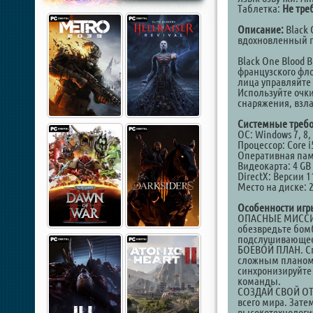
Таблетка:
Не тре
Описание:
Black 
вдохновленный пе
Black One Blood 
французского фло
лица управляйте
Используйте очки
снаряжения, взл
Системные требо
ОС: Windows 7, 8, 
Процессор: Core i
Оперативная пам
Видеокарта: 4 GB
DirectX: Версии 1
Место на диске: 
Особенности игр
ОПАСНЫЕ МИССИИ.
обезвредьте бом
подслушивающее у
БОЕВОЙ ПЛАН. Сп
сложным планом 
синхронизируйте 
команды.
СОЗДАЙ СВОЙ ОТД
всего мира. Зате
высокотехнологи