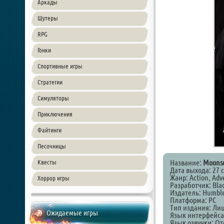
Аркады
Шутеры
RPG
Гонки
Спортивные игры
Стратегии
Симуляторы
Приключения
Файтинги
Песочницы
Название:
Moonsc
Квесты
Дата выхода: 27 
Жанр: Action, Adv
Хоррор игры
Разработчик: Bla
Издатель: Humbl
Платформа: PC
Тип издания: Ли
Ожидаемые игры
Язык интерфейса
Язык озвучки: От