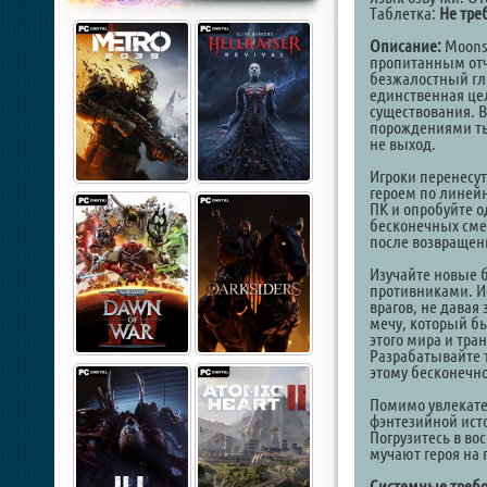
Таблетка:
Не тре
Описание:
Moons
пропитанным от
безжалостный гл
единственная цел
существования. В
порождениями ть
не выход.
Игроки перенесу
героем по линейн
ПК и опробуйте о
бесконечных смер
после возвращени
Изучайте новые б
противниками. И
врагов, не давая
мечу, который бы
этого мира и тра
Разрабатывайте т
этому бесконечно
Помимо увлекател
фэнтезийной исто
Погрузитесь в в
мучают героя на 
Системные требо