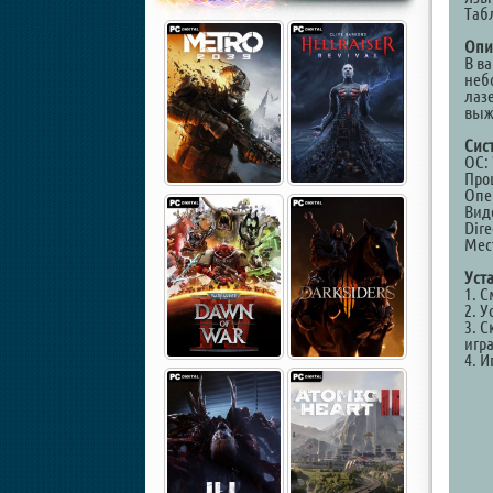
Таб
Опи
В в
неб
лаз
выж
Сис
ОС: 
Проц
Опе
Виде
Dire
Мест
Уст
1. 
2. У
3. С
игр
4. И