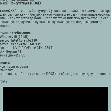
летка:
Присутствует (DOGE)
сание:
KFZ — это зомби шутер с 9 уровнями и большим количеством кро
ашем распоряжении бесчисленное количество различных видов оружия, 
ольших пистолетов до больших полуавтоматических пулеметов. Также
ерные пушки, лучевые пушки, гламурные пушки, все, что нужно для
ивания.
темные требования:
Windows 10 (64-bit)
ессор: Intel Core i3-2130
ративная память: 6 GB ОЗУ
окарта: NVIDIA GeForce GTX 1050 Ti
ctX: Версии 11
о на диске: 9 GB
ановка:
Смонтировать образ
становить
копировать таблетку из папки DOGE (на образе) в папку где установлена
а
грать