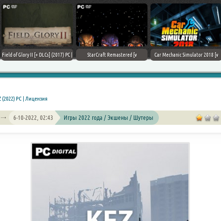
Field of Glory II [+ DLCs] (2017) PC |
StarCraft Remastered [v
Car Mechanic Simulator 2018 [v
Лицензия
1.23.9.10756] (2017) PC | Пиратка
1.6.8 + DLCs] (2017) PC | Лицензия
 (2022) PC | Лицензия
6-10-2022, 02:43
Игры 2022 года / Экшены / Шутеры