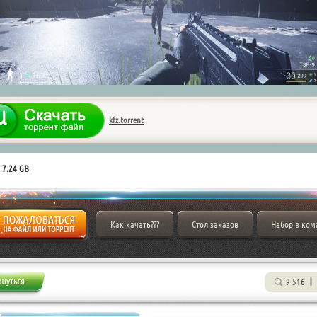
kfz.torrent
 7.24 GB
Как качать???
Стол заказов
Набор в ком
9 516