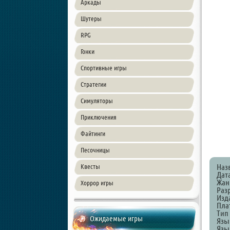
Аркады
Шутеры
RPG
Гонки
Спортивные игры
Стратегии
Симуляторы
Приключения
Файтинги
Песочницы
Наз
Квесты
Дата
Жанр
Хоррор игры
Раз
Изд
Пла
Тип
Ожидаемые игры
Язы
Язы