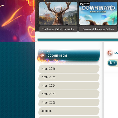
ain World [v 1.11.4 + DLCs] (2017)
TheHunter: Call of the Wild [+
Downward: Enhanced Edition
PC | Лицензия
DLCs] (2017) PC | Лицензия
(2017) PC | Лицензия
KFZ
Торрент игры
lorn
Игры 2026
Игры 2025
Игры 2024
Игры 2023
Игры 2022
Экшены