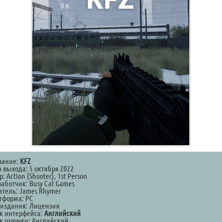
вание:
KFZ
 выхода: 5 октября 2022
: Action (Shooter), 1st Person
работчик: Busy Cat Games
атель: James Rhymer
тформа: PC
 издания: Лицензия
к интерфейса:
Английский
к озвучки: Английский