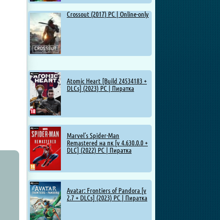
Crossout (2017) PC | Online-only
Atomic Heart [Build 24534183 +
DLCs] (2023) PC | Пиратка
Marvel’s Spider-Man
Remastered на пк [v 4.630.0.0 +
DLC] (2022) PC | Пиратка
Avatar: Frontiers of Pandora [v
2.7 + DLCs] (2023) PC | Пиратка