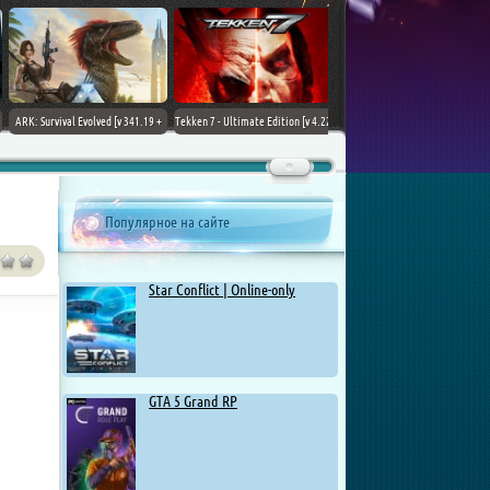
ARK: Survival Evolved [v 341.19 +
Tekken 7 - Ultimate Edition [v 4.22
DLCs] (2017) PC | Лицензия
+ DLCs] (2017) PC | RePack от
Chovka
Популярное на сайте
Star Conflict | Online-only
GTA 5 Grand RP