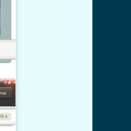
анду
0