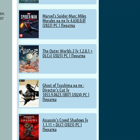
ви.
Marvel’s Spider-Man: Miles
от
Morales на пк [v 4.630.0.0]
(2022) PC | Пиратка
The Outer Worlds 2 [v 1.2.0.1 +
DLCs] (2025) PC | Пиратка
Ghost of Tsushima на пк -
Director's Cut [v
1053.9.0623.1807] (2024) PC |
Пиратка
Assassin's Creed Shadows [v
1.1.11 + DLC] (2025) PC |
Пиратка