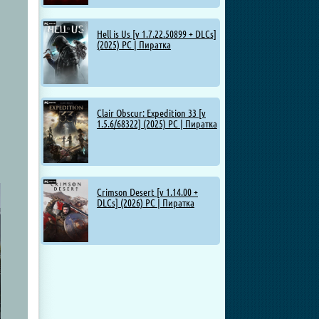
Hell is Us [v 1.7.22.50899 + DLCs]
(2025) PC | Пиратка
Clair Obscur: Expedition 33 [v
1.5.6/68322] (2025) PC | Пиратка
Crimson Desert [v 1.14.00 +
DLCs] (2026) PC | Пиратка