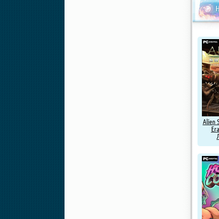
Н
Alien 
Era