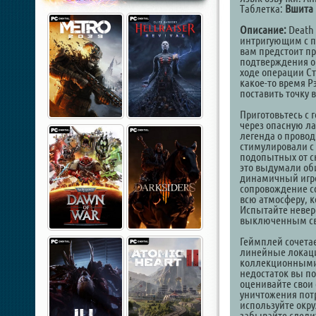
Таблетка:
Вшита 
Описание:
Death 
интригующим с п
вам предстоит п
подтверждения о
ходе операции Ст
какое-то время Р
поставить точку 
Приготовьтесь с 
через опасную ла
легенда о провод
стимулировали с
подопытных от сн
это выдумали об
динамичный игро
сопровождение с
всю атмосферу, к
Испытайте невер
выключенным св
Геймплей сочетае
линейные локации
коллекционными
недостаток вы по
оценивайте свои 
уничтожения потр
используйте окру
забывайте следит