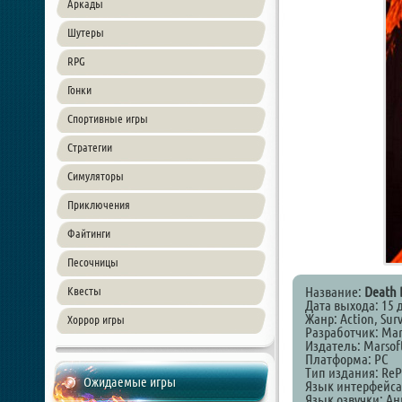
Аркады
Шутеры
RPG
Гонки
Спортивные игры
Стратегии
Симуляторы
Приключения
Файтинги
Песочницы
Название:
Death 
Квесты
Дата выхода: 15 
Жанр: Action, Surv
Хоррор игры
Разработчик: Mar
Издатель: Marsof
Платформа: PC
Тип издания: ReP
Ожидаемые игры
Язык интерфейса
Язык озвучки: А