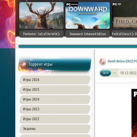
+ DLCs] (2017)
TheHunter: Call of the Wild [+
Downward: Enhanced Edition
Field of Glory II [+ 
зия
DLCs] (2017) PC | Лицензия
(2017) PC | Лицензия
Лиценз
Death Below (2022) P
Торрент игры
lorn
18-12-2022
Игры 2026
Игры 2025
Игры 2024
Игры 2023
Игры 2022
Экшены