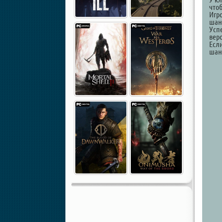
что
Игр
шан
Усп
веро
Если
шан