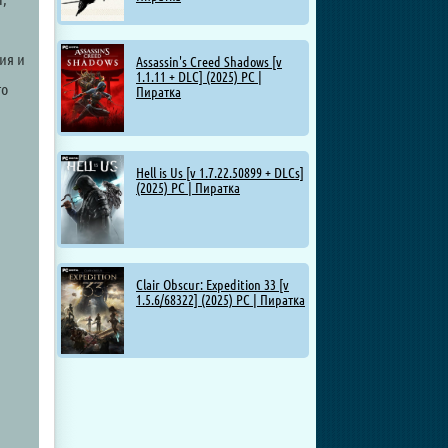
ия и
Assassin's Creed Shadows [v
1.1.11 + DLC] (2025) PC |
го
Пиратка
Hell is Us [v 1.7.22.50899 + DLCs]
(2025) PC | Пиратка
Clair Obscur: Expedition 33 [v
1.5.6/68322] (2025) PC | Пиратка