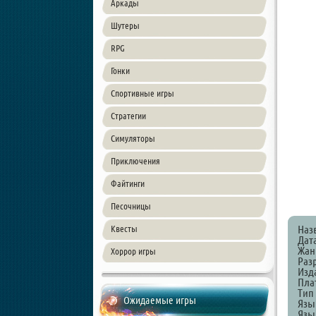
Аркады
Шутеры
RPG
Гонки
Спортивные игры
Стратегии
Симуляторы
Приключения
Файтинги
Песочницы
Наз
Квесты
Дат
Жанр
Хоррор игры
Разр
Изда
Пла
Тип
Ожидаемые игры
Язы
Язык