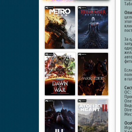
Таб
Опи
цель
это
кли
пос
За о
зап
одн
жел
авт
фет
Есл
пол
в га
Сис
ОС: 
Проц
Опе
Виде
Dire
Мест
Осо
Игр
У к