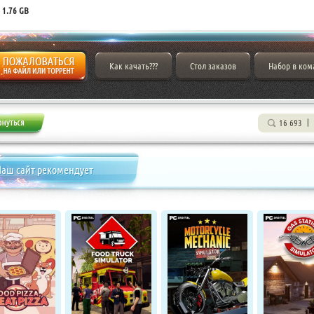
 1.76 GB
Как качать???
Стол заказов
Набор в ком
16 693
аш сайт рекомендует