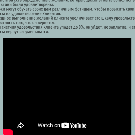
бы они были удовлетворены.
оки могут обучать своих дам различным фетишам, чтобы повысить свои
сы на удовлетворение клиентов.
ешное выполнение желаний клиента увеличивает его шкалу удовольств
ятность того, что он вернется.
 счетчик удовольствия клиента упадет до 0%, он уйдет, не заплатив, и е
сы вернуться уменьшатся.