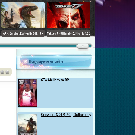
ARK: Survival Evolved [v 341.19 +
Tekken 7 - Ultimate Edition [v 4.22
DLCs] (2017) PC | Лицензия
+ DLCs] (2017) PC | RePack от
Chovka
Популярное на сайте
GTA Malinovka RP
Crossout (2017) PC | Online-only