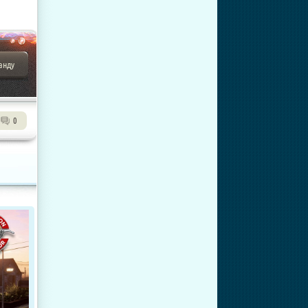
анду
0