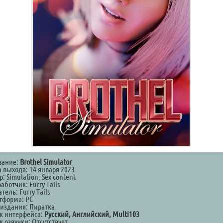
вание:
Brothel Simulator
а выхода: 14 января 2023
: Simulation, Sex content
аботчик: Furry Tails
тель: Furry Tails
тформа: PC
 издания: Пиратка
к интерфейса:
Русский, Английский, Multi103
 озвучки: Отсутствует