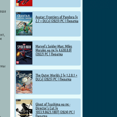
ваша
Avatar: Frontiers of Pandora [v
2.7 + DLCs] (2023) PC | Пиратка
нт,
им
Marvel’s Spider-Man: Miles
Morales на пк [v 4.630.0.0]
(2022) PC | Пиратка
цены
The Outer Worlds 2 [v 1.2.0.1 +
DLCs] (2025) PC | Пиратка
Ghost of Tsushima на пк -
Director's Cut [v
1053.9.0623.1807] (2024) PC |
Пиратка
,