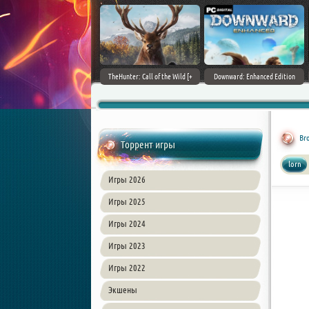
ain World [v 1.11.4 + DLCs] (2017)
TheHunter: Call of the Wild [+
Downward: Enhanced Edition
PC | Лицензия
DLCs] (2017) PC | Лицензия
(2017) PC | Лицензия
Bro
Торрент игры
lorn
Игры 2026
Игры 2025
Игры 2024
Игры 2023
Игры 2022
Экшены