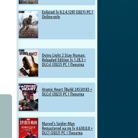
Enlisted [v 0.2.4.128] (2021) PC |
Online-only
Dying Light 2 Stay Human:
Reloaded Edition [v 1.28.3 +
DLCs] (2022) PC | Пиратка
Atomic Heart [Build 24534183 +
DLCs] (2023) PC | Пиратка
Marvel’s Spider-Man
Remastered на пк [v 4.630.0.0 +
DLC] (2022) PC | Пиратка