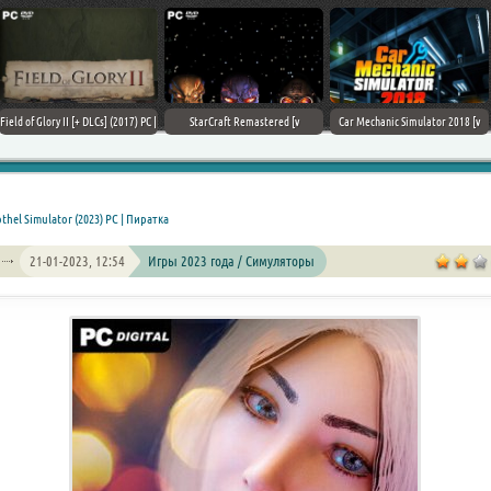
Field of Glory II [+ DLCs] (2017) PC |
StarCraft Remastered [v
Car Mechanic Simulator 2018 [v
Лицензия
1.23.9.10756] (2017) PC | Пиратка
1.6.8 + DLCs] (2017) PC | Лицензия
thel Simulator (2023) PC | Пиратка
21-01-2023, 12:54
Игры 2023 года / Симуляторы