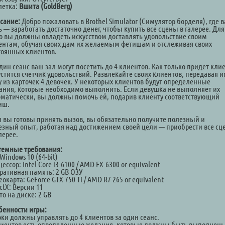
летка:
Вшита (GoldBerg)
сание:
Добро пожаловать в Brothel Simulator (Симулятор борделя), где 
 — заработать достаточно денег, чтобы купить все сцены в галерее. Для
го вы должны овладеть искусством доставлять удовольствие своим
ентам, обучая своих дам их желаемым фетишам и отслеживая своих
тоянных клиентов.
дин сеанс ваш зал могут посетить до 4 клиентов. Как только придет клие
устится счетчик удовольствий. Развлекайте своих клиентов, передавая 
у из карточек 4 девочек. У некоторых клиентов будут определенные
ания, которые необходимо выполнить. Если девушка не выполняет их
оматически, вы должны помочь ей, подарив клиенту соответствующий
иш.
и вы готовы принять вызов, вы обязательно получите полезный и
езный опыт, работая над достижением своей цели — приобрести все с
лерее.
темные требования:
Windows 10 (64-bit)
ессор: Intel Core i3-6100 / AMD FX-6300 or equivalent
ративная память: 2 GB ОЗУ
окарта: GeForce GTX 750 Ti / AMD R7 265 or equivalent
ctX: Версии 11
о на диске: 2 GB
бенности игры:
оки должны управлять до 4 клиентов за один сеанс.
лиентов есть определенные желания, которые должны быть выполнены