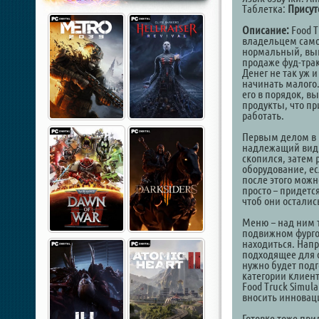
Таблетка:
Присут
Описание:
Food T
владельцем самог
нормальный, выг
продаже фуд-трак
Денег не так уж и
начинать малого
его в порядок, в
продукты, что пр
работать.
Первым делом в F
надлежащий вид. 
скопился, затем 
оборудование, ес
после этого можн
просто – придетс
чтоб они остали
Меню – над ним т
подвижном фургон
находиться. Нап
подходящее для 
нужно будет подг
категории клиент
Food Truck Simul
вносить инновац
Готовке тоже при