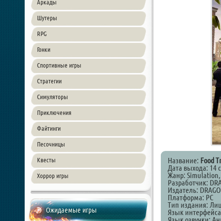
Аркады
Шутеры
RPG
Гонки
Спортивные игры
Стратегии
Симуляторы
Приключения
Файтинги
Песочницы
Название:
Food T
Квесты
Дата выхода: 14 
Жанр: Simulation,
Хоррор игры
Разработчик: DR
Издатель: DRAGO 
Платформа: PC
Тип издания: Ли
Ожидаемые игры
Язык интерфейса
Язык озвучки: А