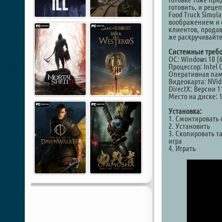
готовить, и реце
Food Truck Simul
воображением и 
клиентов, прода
же раскручивайт
Системные требо
ОС: Windows 10 (6
Процессор: Intel C
Оперативная пам
Видеокарта: NVid
DirectX: Версии 1
Место на диске: 
Установка:
1. Смонтировать 
2. Установить
3. Скопировать т
игра
4. Играть