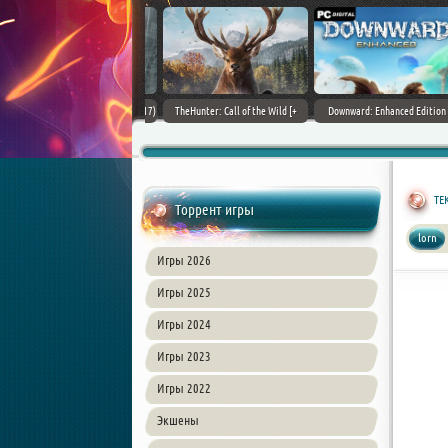
ain World [v 1.11.4 + DLCs] (2017)
TheHunter: Call of the Wild [+
Downward: Enhanced Edition
PC | Лицензия
DLCs] (2017) PC | Лицензия
(2017) PC | Лицензия
TEK
Торрент игры
lorn
Игры 2026
Игры 2025
Игры 2024
Игры 2023
Игры 2022
Экшены