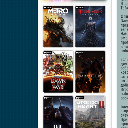
Язы
Таб
Опи
Nam
пре
теп
Наб
вмес
про
в н
поб
Есл
для
соб
кра
фот
поз
доб
Игр
наб
всем
Бое
сто
ска
При
про
сер