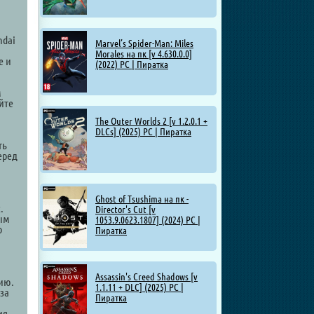
ndai
Marvel’s Spider-Man: Miles
Morales на пк [v 4.630.0.0]
е и
(2022) PC | Пиратка
м
йте
The Outer Worlds 2 [v 1.2.0.1 +
DLCs] (2025) PC | Пиратка
ть
еред
Ghost of Tsushima на пк -
.
Director's Cut [v
ным
1053.9.0623.1807] (2024) PC |
о
Пиратка
Assassin's Creed Shadows [v
ию.
1.1.11 + DLC] (2025) PC |
за
Пиратка
м
ия