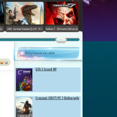
ARK: Survival Evolved [v 341.19 +
Tekken 7 - Ultimate Edition [v 4.22
DLCs] (2017) PC | Лицензия
+ DLCs] (2017) PC | RePack от
Chovka
Популярное на сайте
GTA 5 Grand RP
Crossout (2017) PC | Online-only