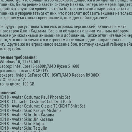
тивника, было решено ввести систему Накала. Теперь геймерам придет
держивать нужный уровень, чтобы быть в состоянии парировать атаки
ивника и уворачиваться от них, что позволит добавить экшена не только
ки зрения участника соревнований, но и для наблюдателей.
гре будут присутствовать восемь игровых персонажей, включая и мать
вного героя Дзюн Кадзама. Все они обладают отличительным набором
емов и уникальными анимациями добивания. Также отличительной че
ло то, что они отличаются и игровыми стилями: одни направлены на
иту, другие же на агрессивное ведение боя, поэтому каждый геймер най
то под себя.
темные требования:
Windows 10, 11 (64-bit)
ессор: Intel Core i5-6600K/AMD Ryzen 5 1600
ративная память: 8 GB ОЗУ
окарта: Nvidia GeForce GTX 1050Ti/AMD Radeon R9 380X
ctX: версии 12
о на диске: 100 GB
олнения:
EN 8 - Avatar Costume: Paul Phoenix Set
EN 8 - Character Costume: Gold Suit Pack
EN 8 - Avatar Costume: Classic TEKKEN T-Shirt Set
EN 8 - Avatar Skin: Kazuya Mishima
EN 8 - Avatar Skin: Jun Kazama
EN 8 - Avatar Skin: Jin Kazama
EN 8 - Avatar Skin: Kinjin
EN 8 - Avatar Skin: Tetsujin