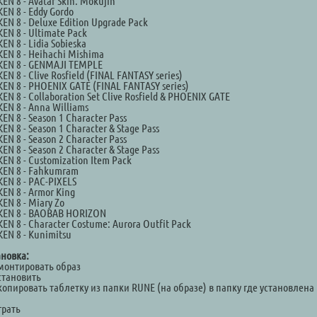
EN 8 - Avatar Skin: Mokujin
EN 8 - Eddy Gordo
EN 8 - Deluxe Edition Upgrade Pack
EN 8 - Ultimate Pack
EN 8 - Lidia Sobieska
EN 8 - Heihachi Mishima
KEN 8 - GENMAJI TEMPLE
EN 8 - Clive Rosfield (FINAL FANTASY series)
EN 8 - PHOENIX GATE (FINAL FANTASY series)
EN 8 - Collaboration Set Clive Rosfield & PHOENIX GATE
EN 8 - Anna Williams
EN 8 - Season 1 Character Pass
EN 8 - Season 1 Character & Stage Pass
EN 8 - Season 2 Character Pass
EN 8 - Season 2 Character & Stage Pass
EN 8 - Customization Item Pack
KEN 8 - Fahkumram
EN 8 - PAC-PIXELS
EN 8 - Armor King
EN 8 - Miary Zo
KEN 8 - BAOBAB HORIZON
EN 8 - Character Costume: Aurora Outfit Pack
EN 8 - Kunimitsu
ановка:
Смонтировать образ
становить
копировать таблетку из папки RUNE (на образе) в папку где установлена
а
грать