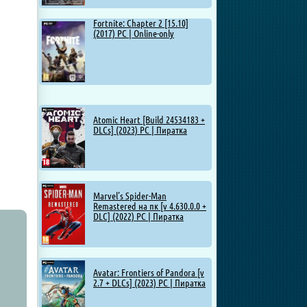
Fortnite: Chapter 2 [15.10]
(2017) PC | Online-only
Atomic Heart [Build 24534183 +
DLCs] (2023) PC | Пиратка
Marvel’s Spider-Man
Remastered на пк [v 4.630.0.0 +
DLC] (2022) PC | Пиратка
Avatar: Frontiers of Pandora [v
2.7 + DLCs] (2023) PC | Пиратка