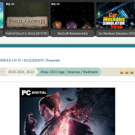
Field of Glory II [+ DLCs] (2017) PC |
StarCraft Remastered [v
Car Mechanic Simulator 2018 [v
Лицензия
1.23.9.10756] (2017) PC | Пиратка
1.6.8 + DLCs] (2017) PC | Лицензия
KEN 8 [v 3.01.01 + DLCs] (2024) PC | Лицензия
30-05-2026, 20:22
Игры 2024 года / Экшены / Файтинги