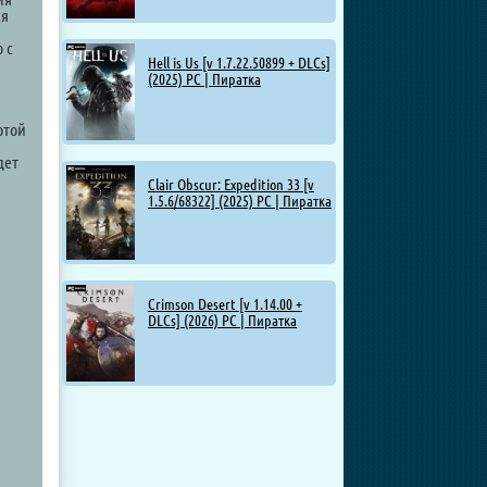
ся
 с
Hell is Us [v 1.7.22.50899 + DLCs]
(2025) PC | Пиратка
ртой
дет
Clair Obscur: Expedition 33 [v
1.5.6/68322] (2025) PC | Пиратка
Crimson Desert [v 1.14.00 +
DLCs] (2026) PC | Пиратка