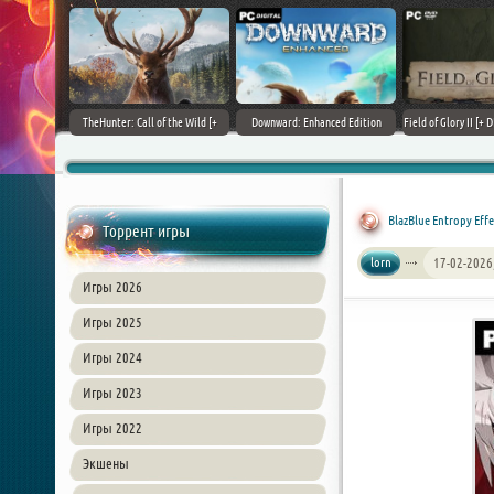
+ DLCs] (2017)
TheHunter: Call of the Wild [+
Downward: Enhanced Edition
Field of Glory II [+ 
зия
DLCs] (2017) PC | Лицензия
(2017) PC | Лицензия
Лиценз
BlazBlue Entropy Effe
Торрент игры
lorn
17-02-2026
Игры 2026
Игры 2025
Игры 2024
Игры 2023
Игры 2022
Экшены