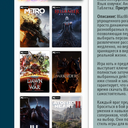
Язык озвучки: А
Таблетка:
Присут
Описание:
BlazBl
упрощенного рог
просто динамичн
разнообразных п
позволяющая пер
выбирать персона
развлечение рас
медленно, но ве
хранящиеся в ви
реальной жизни.
Игра хоть и пред
выступает ключе
полностью заточе
выбранных дейст
ими стихий и за
гарантирует, что
время скачать Bla
самостоятельно.
Каждый враг пред
броситься в бой
умения и навыки,
соперников, чтоб
на выбор. Они п
стиль игры для 