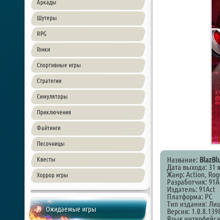
Аркады
Шутеры
RPG
Гонки
Спортивные игры
Стратегии
Симуляторы
Приключения
Файтинги
Песочницы
Название:
BlazBlu
Квесты
Дата выхода: 31 
Жанр: Action, Rog
Хоррор игры
Разработчик: 91A
Издатель: 91Act
Платформа: PC
Тип издания: Ли
Ожидаемые игры
Версия: 1.0.8.139
Язык интерфейса