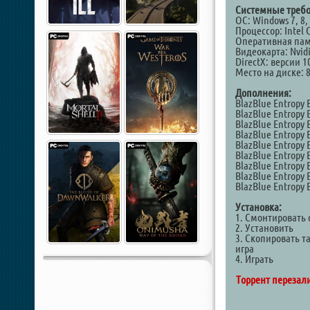
Системные требо
ОС: Windows 7, 8, 
Процессор: Intel C
Оперативная пам
Видеокарта: Nvidi
DirectX: версии 1
Место на диске: 
Дополнения:
BlazBlue Entropy E
BlazBlue Entropy E
BlazBlue Entropy E
BlazBlue Entropy E
BlazBlue Entropy E
BlazBlue Entropy 
BlazBlue Entropy E
BlazBlue Entropy E
BlazBlue Entropy Ef
Установка:
1. Смонтировать 
2. Установить
3. Скопировать т
игра
4. Играть
Торрент перезал