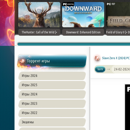
+ DLCs] (2017)
TheHunter: Call of the Wild [+
Downward: Enhanced Edition
Field of Glory II [+ 
зия
DLCs] (2017) PC | Лицензия
(2017) PC | Лицензия
Лиценз
Slave Zero X (2024) P
Торрент игры
lorn
24-02-2024
Игры 2026
Игры 2025
Игры 2024
Игры 2023
Игры 2022
Экшены