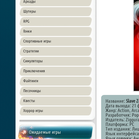
Аркады
Шутеры
RPG
Гонки
Спортивные игры
Стратегии
Симуляторы
Приключения
Файтинги
Песочницы
Название:
Slave Z
Квесты
Дата выхода: 21 
Жанр: Action, Arca
Хоррор игры
Разработчик: Pop
Издатель: Ziggur
Платформа: PC
Тип издания: Ли
Ожидаемые игры
Язык интерфейса
Язык озвучки: А