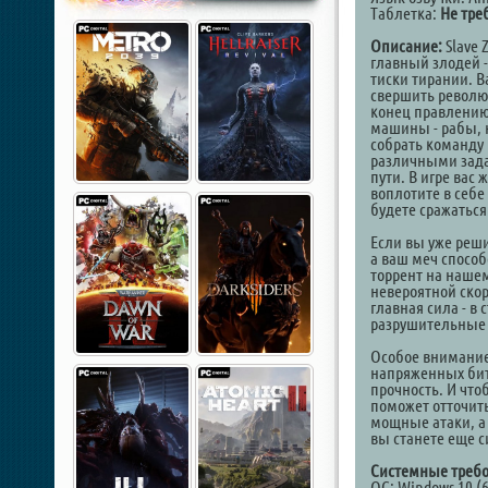
Таблетка:
Не тре
Описание:
Slave 
главный злодей -
тиски тирании. В
свершить револю
конец правлению
машины - рабы, 
собрать команду
различными зада
пути. В игре ва
воплотите в себе
будете сражаться
Если вы уже реш
а ваш меч способе
торрент на нашем
невероятной ско
главная сила - в
разрушительные 
Особое внимание 
напряженных бит
прочность. И чт
поможет отточить
мощные атаки, а 
вы станете еще 
Системные требо
ОС: Windows 10 (6