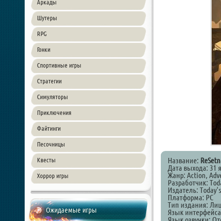
Аркады
Шутеры
RPG
Гонки
Спортивные игры
Стратегии
Симуляторы
Приключения
Файтинги
Песочницы
Название:
ReSetn
Квесты
Дата выхода: 31 
Жанр: Action, Adve
Хоррор игры
Разработчик: Tod
Издатель: Today'
Платформа: PC
Тип издания: Ли
Ожидаемые игры
Язык интерфейса
Язык озвучки: От