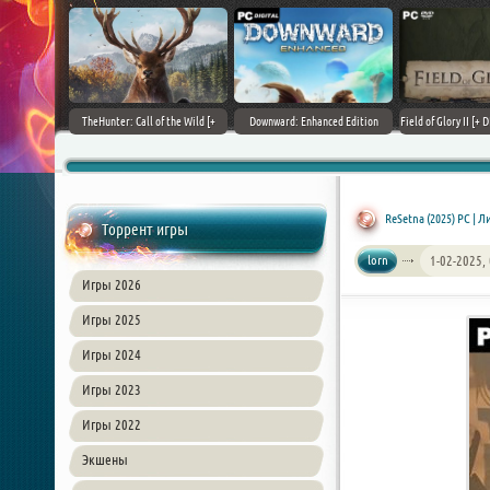
+ DLCs] (2017)
TheHunter: Call of the Wild [+
Downward: Enhanced Edition
Field of Glory II [+ 
зия
DLCs] (2017) PC | Лицензия
(2017) PC | Лицензия
Лиценз
ReSetna (2025) PC | 
Торрент игры
lorn
1-02-2025,
Игры 2026
Игры 2025
Игры 2024
Игры 2023
Игры 2022
Экшены