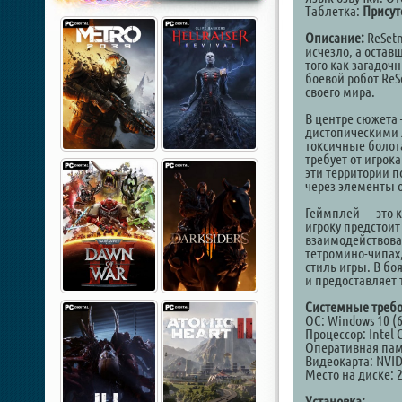
Таблетка:
Присут
Описание:
ReSetn
исчезло, а оста
того как загадоч
боевой робот ReS
своего мира.
В центре сюжета
дистопическими 
токсичные болот
требует от игрок
эти территории 
через элементы 
Геймплей — это к
игроку предстоит
взаимодействова
тетромино-чипах
стиль игры. В бо
и предоставляет
Системные требо
ОС: Windows 10 (6
Процессор: Intel 
Оперативная пам
Видеокарта: NVID
Место на диске: 
Установка: