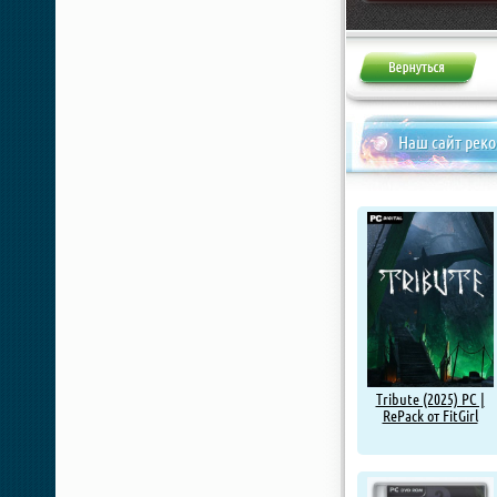
Жалоба
Наш сайт рек
Tribute (2025) PC |
RePack от FitGirl