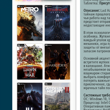
Таблетка:
Присут
Описание:
Last H
тайнам прошлого.
чья работа над т
предстоит отправ
недостающие инг
В этом психологи
особняка. Жутки
каждый уголок хр
механики, игра п
защиты от внезап
запасом патроно
Основной акцент
встретите жутких
в капюшоне. Атм
незабываемое ощ
кошмаром стирае
выбрать комфорт
потерять важные
приключение, гд
мрачных тайн пом
Системные требо
ОС: Windows 10, 11
Процессор: Intel 
Оперативная пам
Видеокарта: Nvid