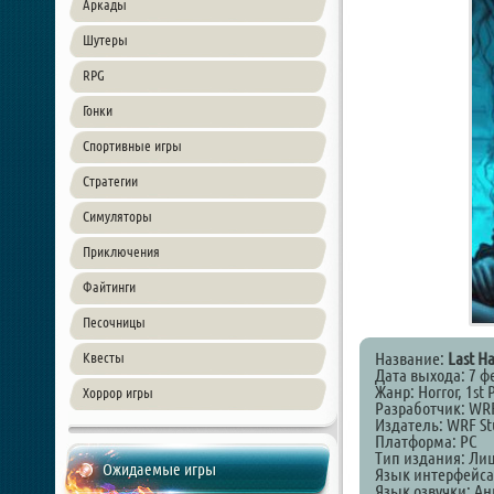
Аркады
Шутеры
RPG
Гонки
Спортивные игры
Стратегии
Симуляторы
Приключения
Файтинги
Песочницы
Название:
Last Ha
Квесты
Дата выхода: 7 ф
Жанр: Horror, 1st 
Хоррор игры
Разработчик: WRF
Издатель: WRF St
Платформа: PC
Тип издания: Ли
Ожидаемые игры
Язык интерфейса
Язык озвучки: А