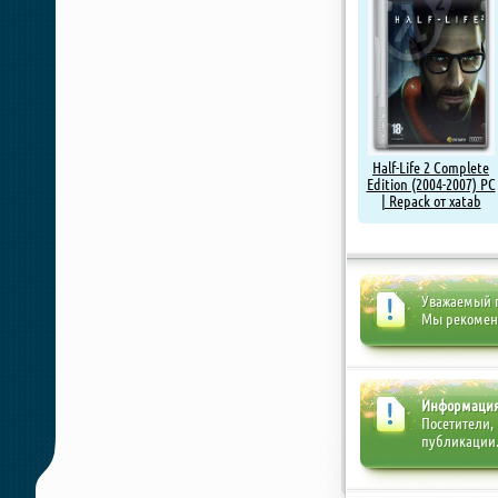
Half-Life 2 Complete
Edition (2004-2007) PC
| Repack от xatab
Уважаемый п
Мы рекоме
Информаци
Посетители,
публикации