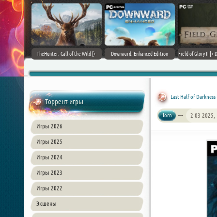
+ DLCs] (2017)
TheHunter: Call of the Wild [+
Downward: Enhanced Edition
Field of Glory II [+ 
зия
DLCs] (2017) PC | Лицензия
(2017) PC | Лицензия
Лиценз
Last Half of Darkness
Торрент игры
lorn
2-03-2025,
Игры 2026
Игры 2025
Игры 2024
Игры 2023
Игры 2022
Экшены