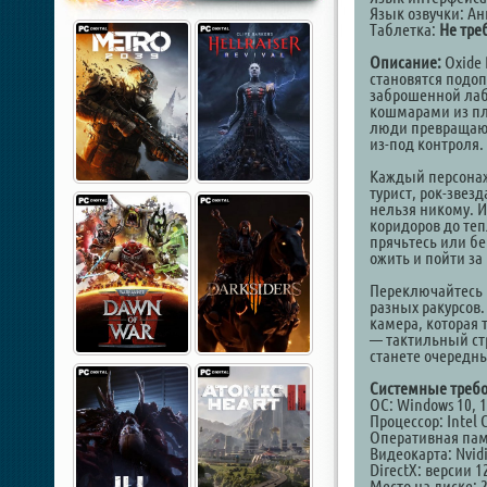
Язык озвучки: А
Таблетка:
Не тре
Описание:
Oxide 
становятся подо
заброшенной лабо
кошмарами из пл
люди превращают
из-под контроля.
Каждый персонаж
турист, рок-звезд
нельзя никому. И
коридоров до те
прячьтесь или бе
ожить и пойти за
Переключайтесь 
разных ракурсов
камера, которая 
— тактильный стр
станете очередн
Системные требо
ОС: Windows 10, 11
Процессор: Intel 
Оперативная пам
Видеокарта: Nvid
DirectX: версии 1
Место на диске: 