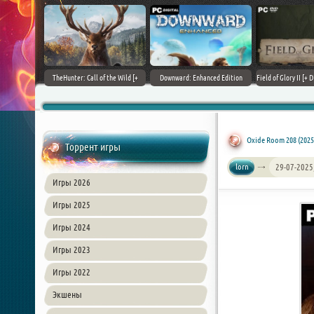
+ DLCs] (2017)
TheHunter: Call of the Wild [+
Downward: Enhanced Edition
Field of Glory II [+ 
зия
DLCs] (2017) PC | Лицензия
(2017) PC | Лицензия
Лиценз
Oxide Room 208 (2025
Торрент игры
lorn
29-07-2025
Игры 2026
Игры 2025
Игры 2024
Игры 2023
Игры 2022
Экшены