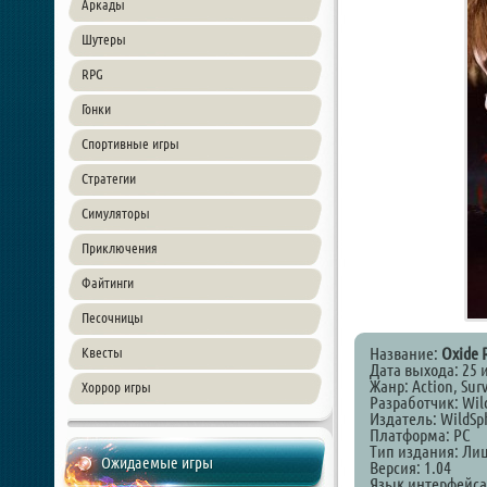
Аркады
Шутеры
RPG
Гонки
Спортивные игры
Стратегии
Симуляторы
Приключения
Файтинги
Песочницы
Название:
Oxide 
Квесты
Дата выхода: 25 
Жанр: Action, Surv
Хоррор игры
Разработчик: Wil
Издатель: WildSp
Платформа: PC
Тип издания: Ли
Ожидаемые игры
Версия: 1.04
Язык интерфейса