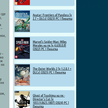
 где
Avatar: Frontiers of Pandora [v
у,
2.7 + DLCs] (2023) PC | Пиратка
х
 –
мки,
Marvel’s Spider-Man: Miles
Morales на пк [v 4.630.0.0]
(2022) PC | Пиратка
г –
Оно
ем
 их
The Outer Worlds 2 [v 1.2.0.1 +
DLCs] (2025) PC | Пиратка
у
 ни
шом,
Ghost of Tsushima на пк -
Director's Cut [v
1053.9.0623.1807] (2024) PC |
Пиратка