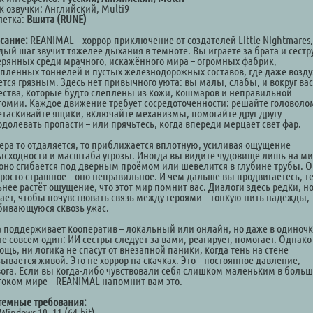
к озвучки: Английский, Multi9
летка:
Вшита (RUNE)
сание:
REANIMAL – хоррор-приключение от создателей Little Nightmares,
ый шаг звучит тяжелее дыхания в темноте. Вы играете за брата и сестр
ерянных среди мрачного, искажённого мира – огромных фабрик,
опленных тоннелей и пустых железнодорожных составов, где даже возду
ется грязным. Здесь нет привычного уюта: вы малы, слабы, и вокруг вас
ества, которые будто слеплены из кожи, кошмаров и неправильной
томии. Каждое движение требует сосредоточенности: решайте головоло
етаскивайте ящики, включайте механизмы, помогайте друг другу
одолевать пропасти – или прячьтесь, когда впереди мерцает свет фар.
ера то отдаляется, то приближается вплотную, усиливая ощущение
ысходности и масштаба угрозы. Иногда вы видите чудовище лишь на ми
 оно сгибается под дверным проёмом или шевелится в глубине трубы. 
просто страшное – оно неправильное. И чем дальше вы продвигаетесь, т
нее растёт ощущение, что этот мир помнит вас. Диалоги здесь редки, но
тает, чтобы почувствовать связь между героями – тонкую нить надежды,
бивающуюся сквозь ужас.
а поддерживает кооператив – локальный или онлайн, но даже в одиночк
е совсем один: ИИ сестры следует за вами, реагирует, помогает. Однако
щь, ни логика не спасут от внезапной паники, когда тень на стене
ывается живой. Это не хоррор на скачках. Это – постоянное давление,
вога. Если вы когда-либо чувствовали себя слишком маленьким в боль
током мире – REANIMAL напомнит вам это.
темные требования:
Windows 10, 11 (64-bit)