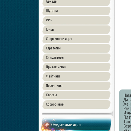
Аркады
Шутеры
RPG
Гонки
Спортивные игры
Стратегии
Симуляторы
Приключения
Файтинги
Песочницы
Наз
Квесты
Дат
Жанр
Хоррор игры
Разр
Изда
Пла
Тип
Ожидаемые игры
Верс
Язы