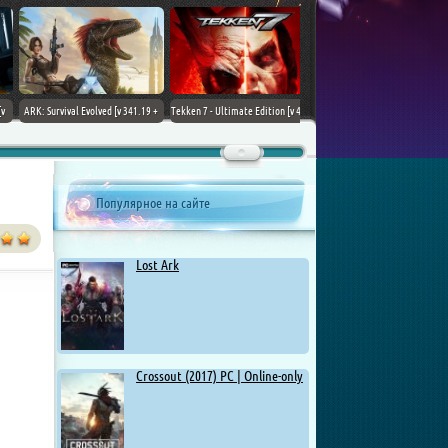
ARK: Survival Evolved [v 341.19 +
Tekken 7 - Ultimate Edition [v 4.22
DLCs] (2017) PC | Лицензия
+ DLCs] (2017) PC | RePack от
Chovka
Популярное на сайте
Lost Ark
Crossout (2017) PC | Online-only