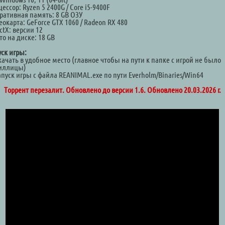
ессор: Ryzen 5 2400G / Core i5-9400F
ративная память: 8 GB ОЗУ
окарта: GeForce GTX 1060 / Radeon RX 480
ctX: версии 12
о на диске: 18 GB
уск игры:
качать в удобное место (главное чтобы на пути к папке с игрой не было
иллицы)
апуск игры с файла REANIMAL.exe по пути Everholm/Binaries/Win64
Торрент перезалит. Обновлено до версии 1.6. Обновлено 20.03.2026 г.