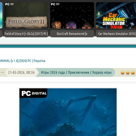
Field of Glory II [+ DLCs] (2017) PC |
StarCraft Remastered [v
Car Mechanic Simulator 2018 [v
Лицензия
1.23.9.10756] (2017) PC | Пиратка
1.6.8 + DLCs] (2017) PC | Лицензия
NIMAL [v 1.6] (2026) PC | Пиратка
21-03-2026, 00:36
Игры 2026 года / Приключения / Хоррор игры