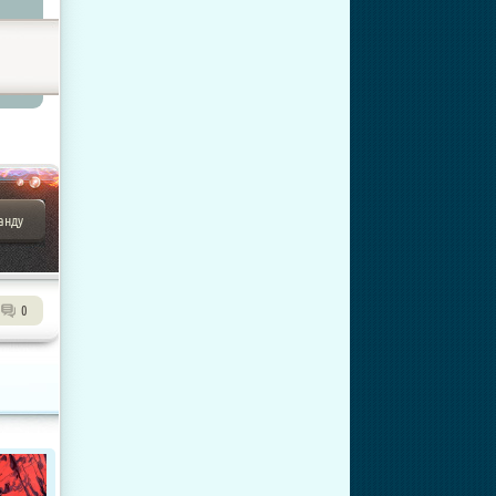
анду
0