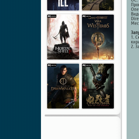
Проц
Опе
Виде
Dire
Мест
Зап
1. С
кир
2. З