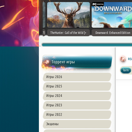
ain World [v 1.11.4 + DLCs] (2017)
TheHunter: Call of the Wild [+
Downward: Enhanced Edition
PC | Лицензия
DLCs] (2017) PC | Лицензия
(2017) PC | Лицензия
REA
Торрент игры
lorn
Игры 2026
Игры 2025
Игры 2024
Игры 2023
Игры 2022
Экшены