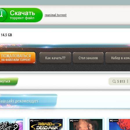
reanimal.torrent
 14.5 GB
Как качать???
Стол заказов
Набор в ком
5 813
аш сайт рекомендует