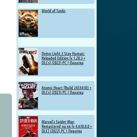
World of Tanks
Dying Light 2 Stay Human:
Reloaded Edition [v 1.28.3 +
DLCs] (2022) PC | Пиратка
Atomic Heart [Build 24534183 +
DLCs] (2023) PC | Пиратка
Marvel’s Spider-Man
Remastered на пк [v 4.630.0.0 +
DLC] (2022) PC | Пиратка