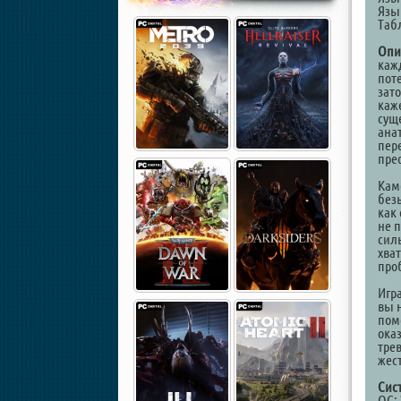
Язы
Таб
Опи
кажд
пот
зат
каж
сущ
ана
пер
пре
Кам
без
как
не 
силь
хва
про
Игр
вы н
помо
оказ
тре
жес
Сис
ОС: 