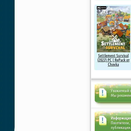
Settlement Survival
(2022) PC | RePack от
Chovka
Уважаемый п
Мы рекоме
Информаци
Посетители,
публикации