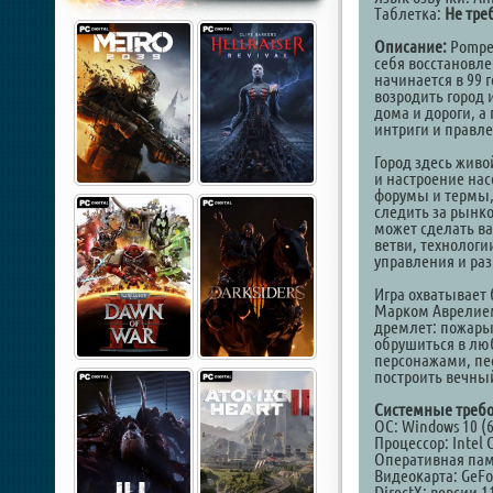
Таблетка:
Не тре
Описание:
Pompei
себя восстановле
начинается в 99 
возродить город и
дома и дороги, а
интриги и правл
Город здесь живо
и настроение нас
форумы и термы,
следить за рынко
может сделать ва
ветви, технолог
управления и раз
Игра охватывает 
Марком Аврелием
дремлет: пожары
обрушиться в лю
персонажами, пе
построить вечный
Системные требо
ОС: Windows 10 (6
Процессор: Intel 
Оперативная пам
Видеокарта: GeFo
DirectX: версии 1