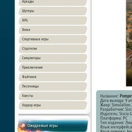
Аркады
Шутеры
RPG
Гонки
Спортивные игры
Стратегии
Симуляторы
Приключения
Файтинги
Песочницы
Название:
Pompei
Квесты
Дата выхода: 9 а
Жанр: Simulation,
Хоррор игры
Разработчик: Sisc
Издатель: Siscia 
Платформа: PC
Тип издания: Ли
Ожидаемые игры
Язык интерфейса
Язык озвучки: А