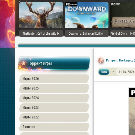
+ DLCs] (2017)
TheHunter: Call of the Wild [+
Downward: Enhanced Edition
Field of Glory II [+ 
зия
DLCs] (2017) PC | Лицензия
(2017) PC | Лицензия
Лиценз
Pompeii: The Legacy 
Торрент игры
lorn
11-04-2026
Игры 2026
Игры 2025
Игры 2024
Игры 2023
Игры 2022
Экшены