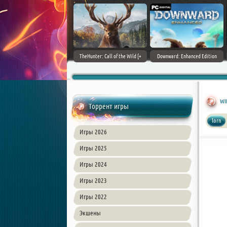
ain World [v 1.11.4 + DLCs] (2017)
TheHunter: Call of the Wild [+
Downward: Enhanced Edition
PC | Лицензия
DLCs] (2017) PC | Лицензия
(2017) PC | Лицензия
WIL
Торрент игры
lorn
Игры 2026
Игры 2025
Игры 2024
Игры 2023
Игры 2022
Экшены