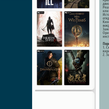
движ
Реа
или 
Ист
отк
Кин
вокр
Зам
Ори
инс
Пор
1. С
кир
2. З