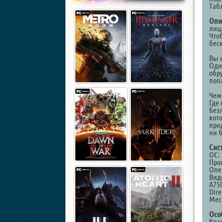
Таб
Опи
лиц
Что
бес
Вы 
Одн
обр
поп
Чем
Где 
без
кот
при
ни б
Сис
ОС: 
Проц
Опе
Виде
A75
Dire
Мест
Осо
Кра