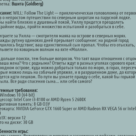
летка:
Вшита (Goldberg)
сание:
WILL: Follow The Light — приключенческая головоломка от перво
а о непростом путешествии по северным широтам на парусной лодке.
бы найти близких и душевный покой, Уиллу придется преодолеть
крайние воды, пройти множество испытаний и разобраться в себе.
играете за Уилла — смотрителя маяка на острове в северных морях.
ажды рутину одиноких дней прерывает сообщение: на родной город
ушилось бедствие; ваш единственный сын пропал. Чтобы его отыскать,
лывете по коварным волнам на яхте «Молли».
 дольше поиски, тем больше вопросов. Что таят ваши отношения с отцо
ваша жена? Что с родными? Ответы ждут в разных уголках сурового края:
людном острове, куда можно добраться только по морю, в горах, пересе
орые можно лишь на собачьей упряжке, и в разрушенном доме, до котор
дется идти пешком. По пути вы узнаете правду о себе, какой бы горькой
ыла. Все ради спасения сына... или себя самого?
темные требования:
Windows 10 (64-bit)
ессор: Intel Core i3-8100 or AMD Ryzen 5 2600X
ративная память: 8 GB ОЗУ
окарта: NVIDIA GeForce GTX 1660 Super or AMD Radeon RX VEGA 56 or Intel
0
ctX: версии 12
о на диске: 30 GB
бенности игры:
соты севера. Великолепные морские и заснеженные пейзажи, созданны