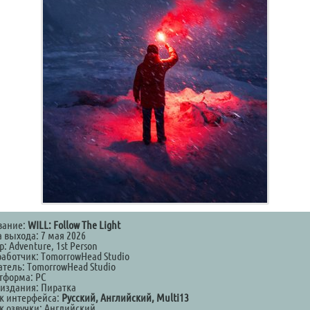
вание:
WILL: Follow The Light
а выхода: 7 мая 2026
: Adventure, 1st Person
работчик: TomorrowHead Studio
атель: TomorrowHead Studio
тформа: PC
 издания: Пиратка
к интерфейса:
Русский, Английский, Multi13
к озвучки: Английский