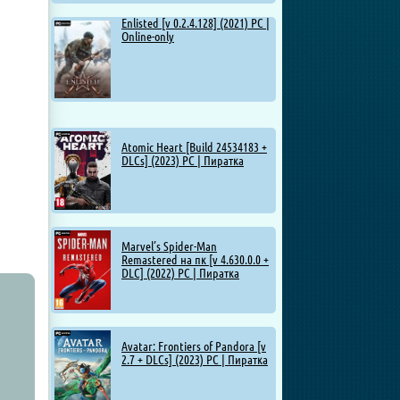
Enlisted [v 0.2.4.128] (2021) PC |
Online-only
Atomic Heart [Build 24534183 +
DLCs] (2023) PC | Пиратка
Marvel’s Spider-Man
Remastered на пк [v 4.630.0.0 +
DLC] (2022) PC | Пиратка
Avatar: Frontiers of Pandora [v
2.7 + DLCs] (2023) PC | Пиратка