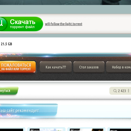
will-follow-the-light.torrent
 21.5 GB
Как качать???
Стол заказов
Набор в ком
2 423
аш сайт рекомендует