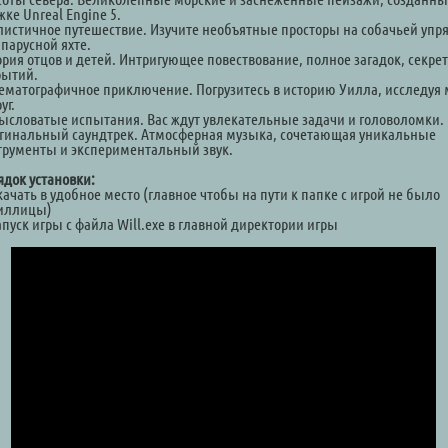
ке Unreal Engine 5.
листичное путешествие. Изучите необъятные просторы на собачьей упр
парусной яхте.
ория отцов и детей. Интригующее повествование, полное загадок, секрет
рытий.
ематографичное приключение. Погрузитесь в историю Уилла, исследуя
уг.
ысловатые испытания. Вас ждут увлекательные задачи и головоломки.
гинальный саундтрек. Атмосферная музыка, сочетающая уникальные
трументы и экспериментальный звук.
ядок установки:
качать в удобное место (главное чтобы на пути к папке с игрой не было
иллицы)
апуск игры с файла Will.exe в главной директории игры