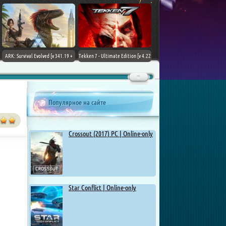
ARK: Survival Evolved [v 341.19 +
Tekken 7 - Ultimate Edition [v 4.22
DLCs] (2017) PC | Лицензия
+ DLCs] (2017) PC | RePack от
Chovka
Популярное на сайте
Crossout (2017) PC | Online-only
Star Conflict | Online-only