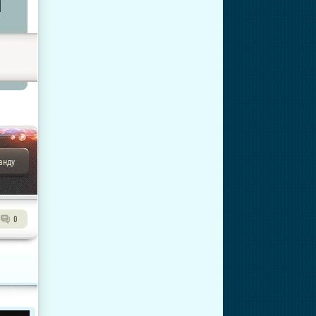
анду
0