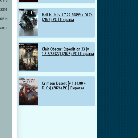
яжке
Hell is Us [v 1.7.22.50899 + DLCs]
ов и
(2025) PC | Пиратка
 мир
Clair Obscur: Expedition 33 [v
1.5.6/68322] (2025) PC | Пиратка
Crimson Desert [v 1.14.00 +
DLCs] (2026) PC | Пиратка