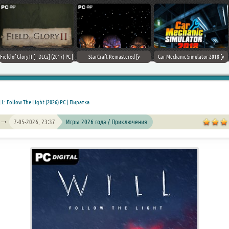
Field of Glory II [+ DLCs] (2017) PC |
StarCraft Remastered [v
Car Mechanic Simulator 2018 [v
Лицензия
1.23.9.10756] (2017) PC | Пиратка
1.6.8 + DLCs] (2017) PC | Лицензия
L: Follow The Light (2026) PC | Пиратка
7-05-2026, 23:37
Игры 2026 года / Приключения