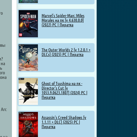
го
Marvel’s Spider-Man: Miles
Morales на пк [v 4.630.0.0]
(2022) PC | Пиратка
 вы
The Outer Worlds 2 [v 1.2.0.1 +
DLCs] (2025) PC | Пиратка
м?
 на
чь
ого
 она
Ghost of Tsushima на пк -
Director's Cut [v
1053.9.0623.1807] (2024) PC |
Пиратка
 Arc
Assassin's Creed Shadows [v
1.1.11 + DLC] (2025) PC |
Пиратка
е на