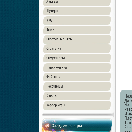
Аркады
Шутеры
RPG
Гонки
Спортивные игры
Стратегии
Симуляторы
Приключения
Файтинги
Песочницы
Наз
Квесты
Дат
Жанр
Хоррор игры
Раз
Изд
Пла
Тип
Ожидаемые игры
Язы
Язы