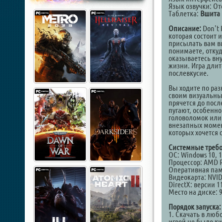
Язык озвучки: От
Таблетка:
Вшита 
Описание:
Don't 
которая состоит 
присылать вам ви
понимаете, откуд
оказываетесь вн
жизни. Игра длит
послевкусие.
Вы ходите по ра
своим визуальным
прячется до пос
пугают, особенно
головоломок или 
внезапных момент
которых хочется 
Системные требо
ОС: Windows 10, 11
Процессор: AMD Ry
Оперативная пам
Видеокарта: NVID
DirectX: версии 1
Место на диске: 
Порядок запуска:
1. Скачать в люб
игрой не было к