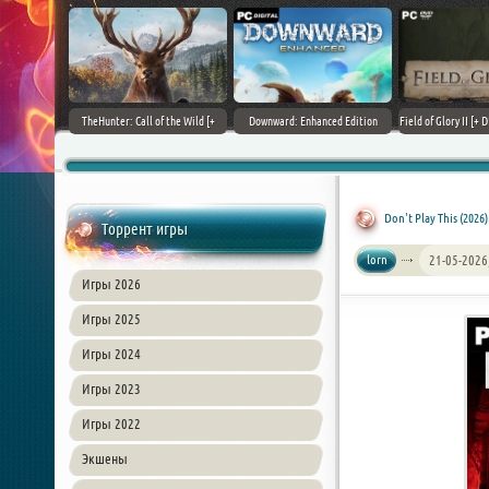
+ DLCs] (2017)
TheHunter: Call of the Wild [+
Downward: Enhanced Edition
Field of Glory II [+ 
зия
DLCs] (2017) PC | Лицензия
(2017) PC | Лицензия
Лиценз
Don't Play This (2026
Торрент игры
lorn
21-05-2026
Игры 2026
Игры 2025
Игры 2024
Игры 2023
Игры 2022
Экшены