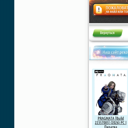
Жалоба
Наш сайт рек
PRAGMATA [Build
22357085] (2026) PC |
Пиратка