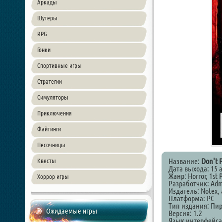
Аркады
Шутеры
RPG
Гонки
Спортивные игры
Стратегии
Симуляторы
Приключения
Файтинги
Песочницы
Название:
Don't P
Квесты
Дата выхода: 15 
Жанр: Horror, 1st 
Хоррор игры
Разработчик: Admi
Издатель: Notex, 
Платформа: PC
Тип издания: Пи
Ожидаемые игры
Версия: 1.2
Язык интерфейса