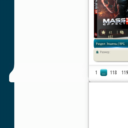
41
602
Раздел: Экшены / RPG
Размер:
1
...
118
11