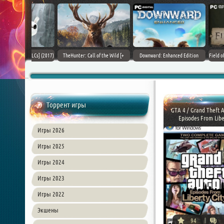
+ DLCs] (2017)
TheHunter: Call of the Wild [+
Downward: Enhanced Edition
Field of Glory II [+ 
зия
DLCs] (2017) PC | Лицензия
(2017) PC | Лицензия
Лиценз
Торрент игры
GTA 4 / Grand Theft A
Episodes From Liber
Игры 2026
Игры 2025
Игры 2024
Игры 2023
Игры 2022
Экшены
94