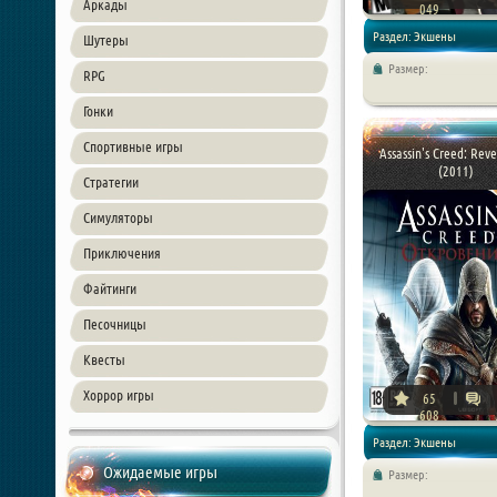
Аркады
049
Раздел: Экшены
Шутеры
Размер:
RPG
Гонки
Спортивные игры
Assassin's Creed: Reve
(2011)
Стратегии
Симуляторы
Приключения
Файтинги
Песочницы
Квесты
Хоррор игры
65
608
Раздел: Экшены
Ожидаемые игры
Размер: