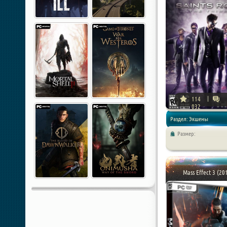
114
032
Раздел: Экшены
Размер:
Mass Effect 3 (20