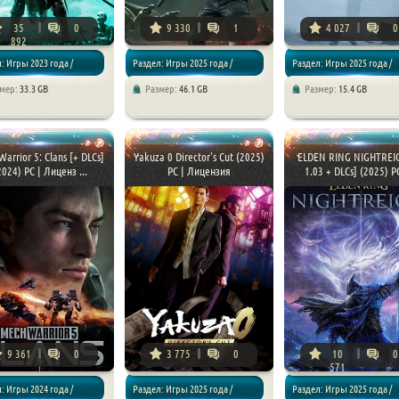
35
0
9 330
1
4 027
0
892
: Игры 2023 года /
Раздел: Игры 2025 года /
Раздел: Игры 2025 года /
змер:
33.3 GB
Размер:
46.1 GB
Размер:
15.4 GB
/ RPG
Экшены / Шутеры
Экшены / Приключения
arrior 5: Clans [+ DLCs]
Yakuza 0 Director's Cut (2025)
ELDEN RING NIGHTREI
2024) PC | Лиценз ...
PC | Лицензия
1.03 + DLCs] (2025) PC
9 361
0
3 775
0
10
0
571
: Игры 2024 года /
Раздел: Игры 2025 года /
Раздел: Игры 2025 года /