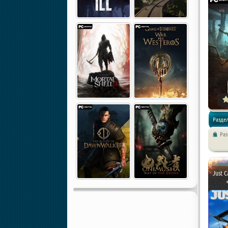
Раздел
Ра
Экшены 
Just C