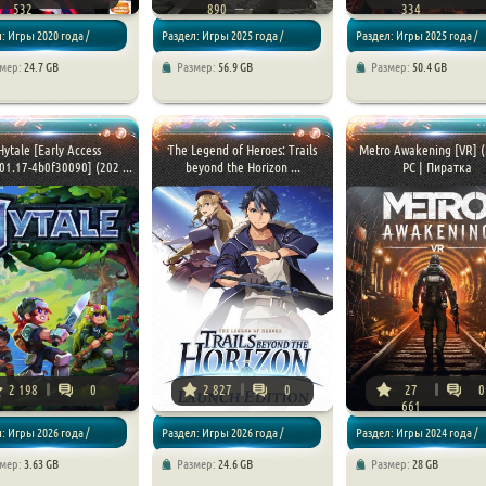
532
890
334
: Игры 2020 года /
Раздел: Игры 2025 года /
Раздел: Игры 2025 года /
змер:
24.7 GB
Размер:
56.9 GB
Размер:
50.4 GB
/ Файтинги
Экшены / Стратегии
Экшены
Hytale [Early Access
The Legend of Heroes: Trails
Metro Awakening [VR] (
01.17-4b0f30090] (202 ...
beyond the Horizon ...
PC | Пиратка
2 198
0
2 827
0
27
0
661
: Игры 2026 года /
Раздел: Игры 2026 года /
Раздел: Игры 2024 года /
змер:
3.63 GB
Размер:
24.6 GB
Размер:
28 GB