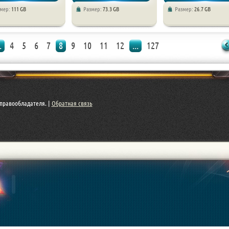
змер:
111 GB
Размер:
73.3 GB
Размер:
26.7 GB
/ Шутеры
Экшены / Приключения
Экшены / RPG / Дополнения
.
4
5
6
7
8
9
10
11
12
...
127
играм
правообладателя. |
Обратная связь