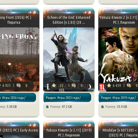
/ Приключения
Экшены / RPG
Экшены / Шутеры
sing Front (2026) PC |
Echoes of the End: Enhanced
Yakuza Kiwami 2 [v 2.11]
Пиратка
Edition [v 2.03] (20 ...
PC | Лицензия
6 925
0
22
0
6 459
0
400
: Игры 2026 года /
Раздел: Игры 2025 года /
Раздел: Игры 2019 года /
змер:
5.50 GB
Размер:
47.2 GB
Размер:
53.4 GB
/ Шутеры
Экшены / Приключения
Экшены / RPG
 (2025) PC | Early Access
Yakuza Kiwami [v 2.11] (2019)
MindsEye [v 6073305 + 
PC | Лицензия
(2025) PC | Пиратк