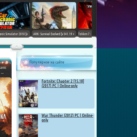
ARK: Survival Evolved [v 341.19 +
Tekken 7 - Ultimate Edition [v 4.22
DLCs] (2017) PC | Лицензия
+ DLCs] (2017) PC | RePack от
Chovka
Популярное на сайте
anic
...
Fortnite: Chapter 2 [15.10]
(2017) PC | Online-only
War Thunder (2012) PC | Online-
only