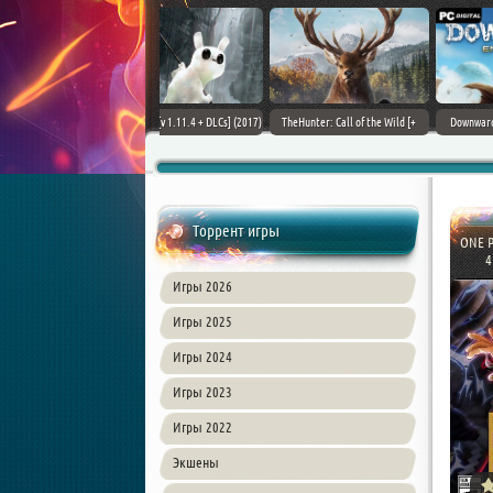
ain World [v 1.11.4 + DLCs] (2017)
TheHunter: Call of the Wild [+
Downward: Enhanced Edition
PC | Лицензия
DLCs] (2017) PC | Лицензия
(2017) PC | Лицензия
Торрент игры
ONE P
4
Игры 2026
Игры 2025
Игры 2024
Игры 2023
Игры 2022
Экшены