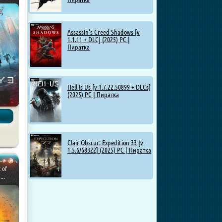
Assassin's Creed Shadows [v
1.1.11 + DLC] (2025) PC |
Пиратка
Hell is Us [v 1.7.22.50899 + DLCs]
(2025) PC | Пиратка
Clair Obscur: Expedition 33 [v
1.5.6/68322] (2025) PC | Пиратка
t of
...