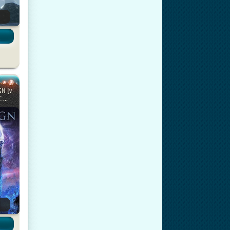
GN [v
 ...