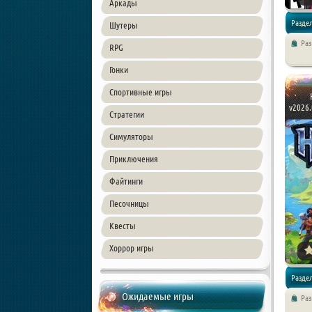
Аркады
Раздел
Шутеры
Ра
RPG
Экшены 
Гонки
Спортивные игры
v2026.
Стратегии
Симуляторы
Приключения
Файтинги
Песочницы
Квесты
Хоррор игры
Раздел
Ожидаемые игры
Ра