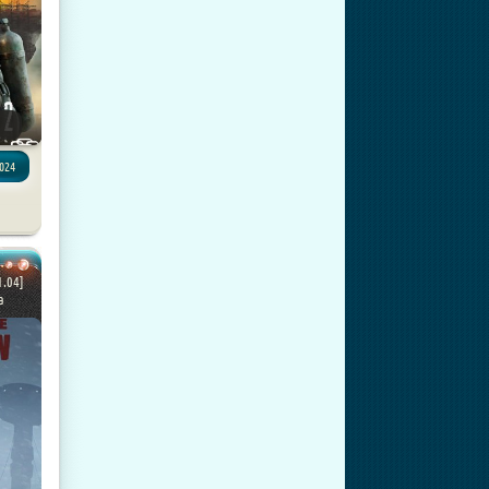
024
1.04]
а