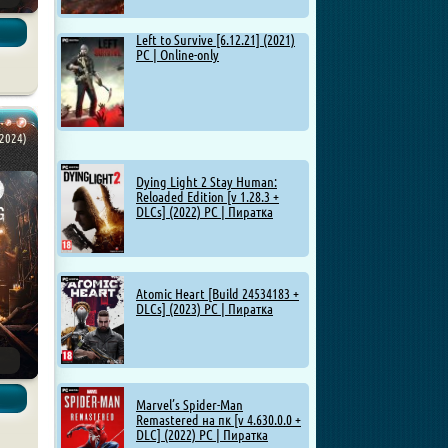
Left to Survive [6.12.21] (2021)
PC | Online-only
2024)
Dying Light 2 Stay Human:
Reloaded Edition [v 1.28.3 +
DLCs] (2022) PC | Пиратка
Atomic Heart [Build 24534183 +
DLCs] (2023) PC | Пиратка
Marvel’s Spider-Man
Remastered на пк [v 4.630.0.0 +
DLC] (2022) PC | Пиратка