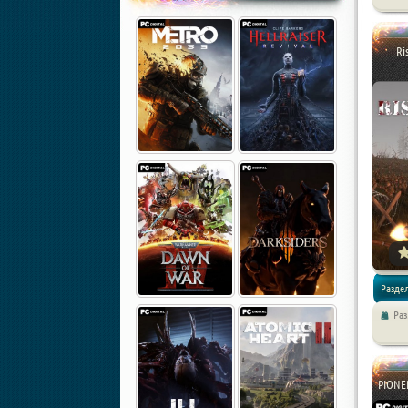
Экшены 
Ri
Раздел
Ра
Экшены 
PIONER