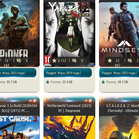
16
0
6 157
0
35
2
184
087
: Игры 2025 года /
Раздел: Игры 2019 года /
Раздел: Игры 2025 года /
змер:
93.7 GB
Размер:
23.4 GB
Размер:
50.2 GB
/ Шутеры
Экшены / Приключения
Экшены / Шутеры
ause 3 [v Build 20206564
Netherworld Covenant (2025)
S.T.A.L.K.E.R. 2: Hear
+ DLCs] (2015) PC ...
PC | Лицензия
Chernobyl - Ultimate 