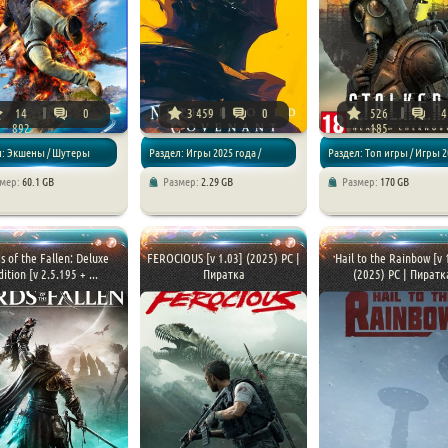
14
0
3 459
0
526
4
892
185
л: Экшены / Шутеры
Раздел: Игры 2025 года /
Раздел: Топ игры / Игры 2
змер:
60.1 GB
Размер:
2.29 GB
Размер:
170 GB
Экшены
года / Экшены / Шутеры
s of the Fallen: Deluxe
FEROCIOUS [v 1.03] (2025) PC |
Hail to the Rainbow [v 
dition [v 2.5.195 + ...
Пиратка
(2025) PC | Пиратк