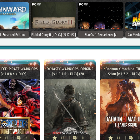
Field of Glory II [+ DLCs] (2017) PC |
StarCraft Remastered [v
Car Mechanic Simulator 2018 [v
Лицензия
1.23.9.10756] (2017) PC | Пиратка
1.6.8 + DLCs] (2017) PC | Лицензия
IECE: PIRATE WARRIORS
DYNASTY WARRIORS: ORIGINS
Daemon X Machina: Tit
 [v 1.0.8.6 + DLCs] ...
[v 1.0.1.0 + DLCs] (20 ...
Scion [v 1.2.2 + DLCs] 
12
1
15
0
11
0