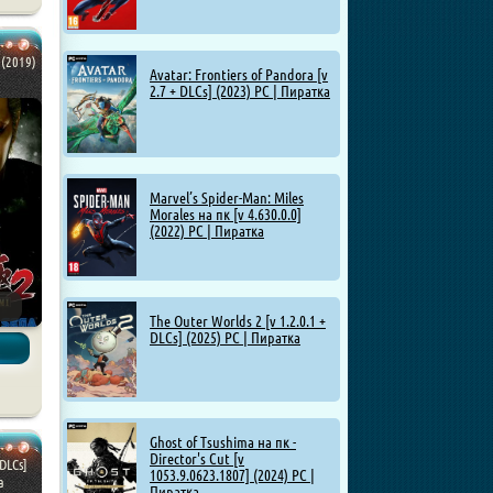
 (2019)
Avatar: Frontiers of Pandora [v
2.7 + DLCs] (2023) PC | Пиратка
Marvel’s Spider-Man: Miles
Morales на пк [v 4.630.0.0]
(2022) PC | Пиратка
The Outer Worlds 2 [v 1.2.0.1 +
DLCs] (2025) PC | Пиратка
Ghost of Tsushima на пк -
Director's Cut [v
DLCs]
1053.9.0623.1807] (2024) PC |
а
Пиратка