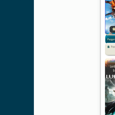
Разде
Ра
Lord
E