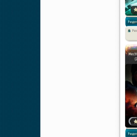
Раздел
Ра
Экшены 
MechW
(
Раздел