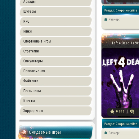
Аркады
Раздел: Скоро на сайте
Шутеры
Размер:
RPG
Гонки
Спортивные игры
Left 4 Dead 3 (20
Стратегии
Симуляторы
Приключения
Файтинги
Песочницы
Квесты
Хоррор игры
9 954
Раздел: Скоро на сайте
Ожидаемые игры
Размер: