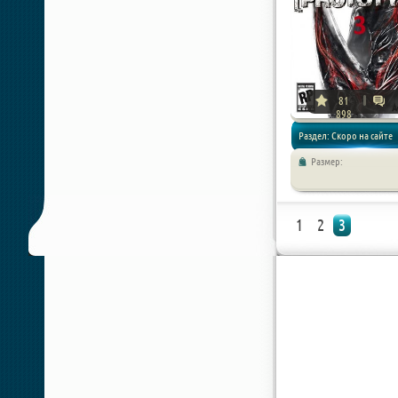
81
898
Раздел: Скоро на сайте
Размер:
1
2
3