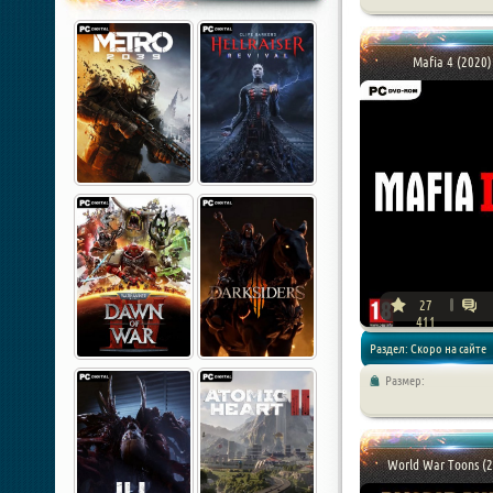
Mafia 4 (2020)
27
411
Раздел: Скоро на сайте
Размер:
World War Toons (