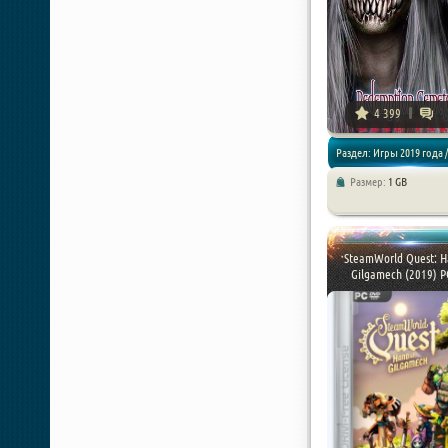
4 399
Раздел: Игры 2019 года /
Размер:
1 GB
Квесты
SteamWorld Quest: H
Gilgamech (2019) PC 