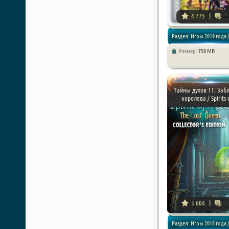
4 775
Раздел: Игры 2019 года /
Размер:
750 MB
Квесты
Тайны духов 11: Заб
королева / Spirits o
3 604
Раздел: Игры 2018 года /