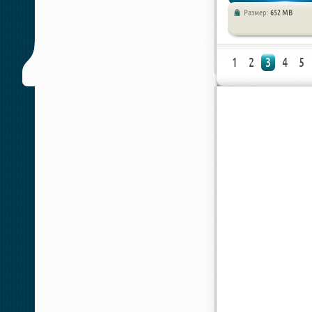
Размер:
652 MB
Квесты
1
2
3
4
5