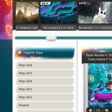
+ DLCs] (2017)
TheHunter: Call of the Wild [+
Downward: Enhanced Edition
Field of Glory II [+ 
зия
DLCs] (2017) PC | Лицензия
(2017) PC | Лицензия
Лиценз
Торрент игры
Danse Macabre 4: Thin
Танец смерти 4: Тон
Игры 2026
Игры 2025
Игры 2024
Игры 2023
Игры 2022
Экшены
2 598