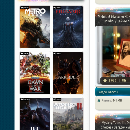
Квесты
Midnight Mysteries 4:
Houdini / Тайны пр
3 969
Раздел: Квесты
Размер:
441 MB
Mystery Tales 11: De
Choices / Загадочные