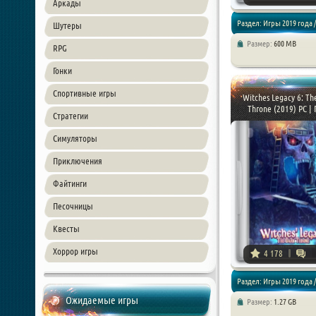
Аркады
Раздел: Игры 2019 года /
Шутеры
Размер:
600 MB
RPG
Квесты
Гонки
Спортивные игры
Witches Legacy 6: Th
Throne (2019) PC | П
Стратегии
Симуляторы
Приключения
Файтинги
Песочницы
Квесты
Хоррор игры
4 178
Раздел: Игры 2019 года /
Ожидаемые игры
Размер:
1.27 GB