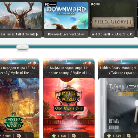
Field of Glory II [+ DLCs] (2017) PC |
StarCraft Remastered [v
Car Mechanic Simulator 2018 [v
Лицензия
1.23.9.10756] (2017) PC | Пиратка
1.6.8 + DLCs] (2017) PC | Лицензия
 народов мира 13: За
Мифы народов мира 11:
Hidden Fears: Moonlight 
есой / Myths of the ...
Черное солнце / Myths of t ...
/ Тайные страхи: ..
2 909
0
4 368
0
4 349
0