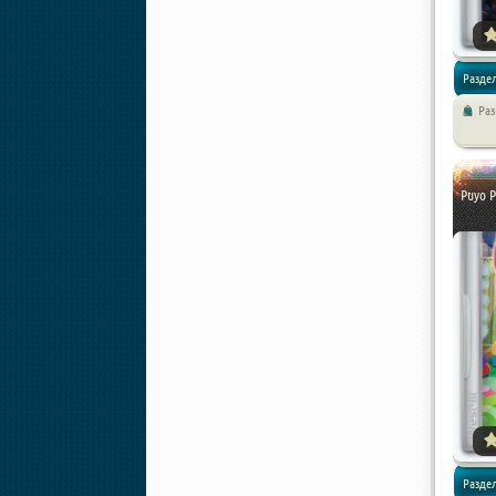
Раздел
Ра
Квесты
Puyo P
Раздел