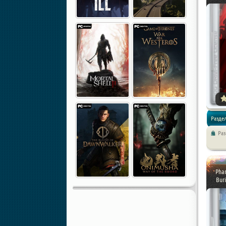
Раздел
Ра
Приключ
Phan
Buri