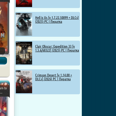
Hell is Us [v 1.7.22.50899 + DLCs]
(2025) PC | Пиратка
Clair Obscur: Expedition 33 [v
1.5.6/68322] (2025) PC | Пиратка
Crimson Desert [v 1.14.00 +
DLCs] (2026) PC | Пиратка
urn to
..