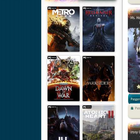
Квесты
Ms. Ho
Раздел
Ра
Квесты
Irony 