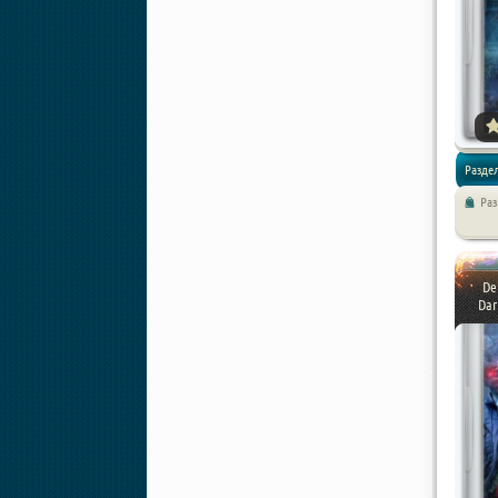
Раздел
Ра
Квесты
De
Dar