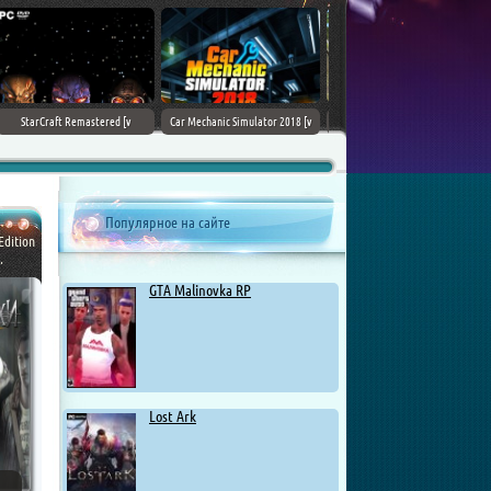
ARK: Survival Evolved [v 341.19 +
Tekken 7 - Ultimate Edition [v 4.22
DLCs] (2017) PC | Лицензия
+ DLCs] (2017) PC | RePack от
Chovka
Популярное на сайте
Edition
.
GTA Malinovka RP
Lost Ark