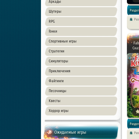
Аркады
Раздел
Шутеры
Ра
RPG
Квесты
Гонки
Спортивные игры
Fab
Сказ
Стратегии
Симуляторы
Приключения
Файтинги
Песочницы
Квесты
Хоррор игры
Раздел
Ожидаемые игры
Ра