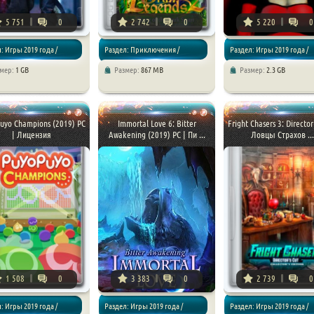
5 751
0
2 742
0
5 220
0
: Игры 2019 года /
Раздел: Приключения /
Раздел: Игры 2019 года /
змер:
1 GB
Размер:
867 MB
Размер:
2.3 GB
Квесты
Приключения / Квесты
uyo Champions (2019) PC
Immortal Love 6: Bitter
Fright Chasers 3: Director
| Лицензия
Awakening (2019) PC | Пи ...
Ловцы Страхов ...
1 508
0
3 383
0
2 739
0
: Игры 2019 года /
Раздел: Игры 2019 года /
Раздел: Игры 2019 года /