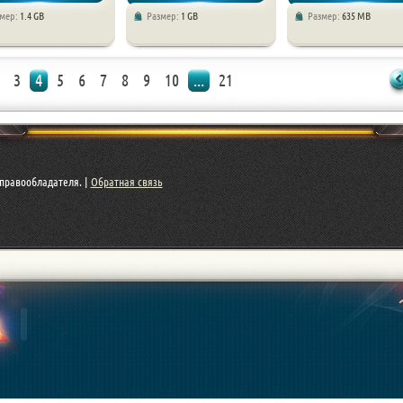
змер:
1.4 GB
Размер:
1 GB
Размер:
635 MB
оры / Квесты
Квесты
Квесты
3
4
5
6
7
8
9
10
...
21
правообладателя. |
Обратная связь