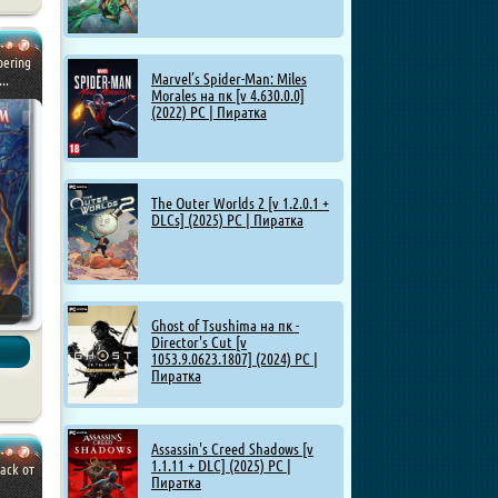
bering
Marvel’s Spider-Man: Miles
..
Morales на пк [v 4.630.0.0]
(2022) PC | Пиратка
The Outer Worlds 2 [v 1.2.0.1 +
DLCs] (2025) PC | Пиратка
Ghost of Tsushima на пк -
Director's Cut [v
1053.9.0623.1807] (2024) PC |
Пиратка
Assassin's Creed Shadows [v
1.1.11 + DLC] (2025) PC |
pack от
Пиратка