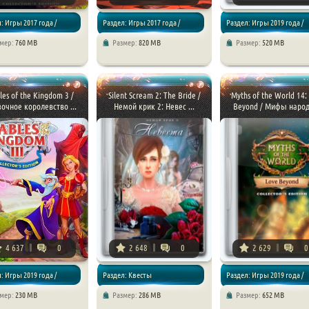
: Игры 2017 года /
Раздел: Игры 2017 года /
Раздел: Игры 2019 года /
змер:
760 MB
Размер:
820 MB
Размер:
520 MB
Квесты
Приключения / Квесты
les of the Kingdom 3 /
Silent Scream 2: The Bride /
Myths of the World 14:
очное королевство ...
Немой крик 2: Невес ...
Beyond / Мифы народо
4 637
0
2 648
0
2 629
0
: Игры 2019 года /
Раздел: Квесты
Раздел: Игры 2019 года /
змер:
230 MB
Размер:
286 MB
Размер:
652 MB