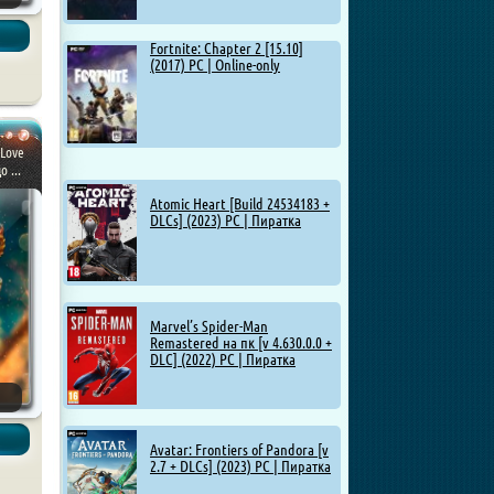
Fortnite: Chapter 2 [15.10]
(2017) PC | Online-only
 Love
 ...
Atomic Heart [Build 24534183 +
DLCs] (2023) PC | Пиратка
Marvel’s Spider-Man
Remastered на пк [v 4.630.0.0 +
DLC] (2022) PC | Пиратка
Avatar: Frontiers of Pandora [v
2.7 + DLCs] (2023) PC | Пиратка