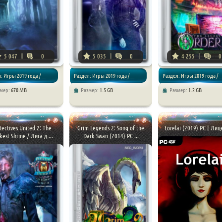
5 047
0
5 035
0
4 255
0
: Игры 2019 года /
Раздел: Игры 2019 года /
Раздел: Игры 2019 года /
змер:
670 MB
Размер:
1.5 GB
Размер:
1.2 GB
Квесты
Квесты
tectives United 2: The
Grim Legends 2: Song of the
Lorelai (2019) PC | Ли
kest Shrine / Лига д ...
Dark Swan (2014) PC ...