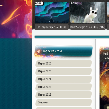
ain World [v 1.11.4 + DLCs] (2017)
TheHunter: Call of the Wild [+
Downward: Enhanced Edition
PC | Лицензия
DLCs] (2017) PC | Лицензия
(2017) PC | Лицензия
Торрент игры
Мифы
зав
Игры 2026
Игры 2025
Игры 2024
Игры 2023
Игры 2022
Экшены