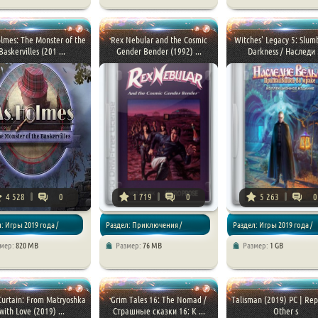
Квесты
lmes: The Monster of the
Rex Nebular and the Cosmic
Witches' Legacy 5: Slum
Baskervilles (201 ...
Gender Bender (1992) ...
Darkness / Наследи .
4 528
0
1 719
0
5 263
0
: Игры 2019 года /
Раздел: Приключения /
Раздел: Игры 2019 года /
змер:
820 MB
Размер:
76 MB
Размер:
1 GB
Квесты
Приключения / Квесты
Curtain: From Matryoshka
Grim Tales 16: The Nomad /
Talisman (2019) PC | Re
with Love (2019) ...
Страшные сказки 16: К ...
Other s