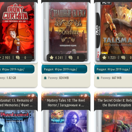
2 905
0
4 241
0
1 723
0
: Игры 2019 года /
Раздел: Игры 2019 года /
Раздел: Игры 2019 года /
змер:
1.82 GB
Размер:
824 MB
Размер:
667 MB
ения / Квесты
Квесты
Приключения / Квесты
tasmat 13. Remains of
Mystery Tales 10: The Reel
The Secret Order 8: Ret
ed Memories / Фант ...
Horror / Загадочные и ...
the Buried Kingdom .