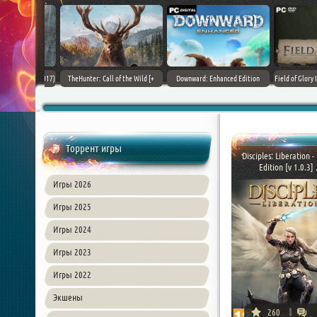
+ DLCs] (2017)
TheHunter: Call of the Wild [+
Downward: Enhanced Edition
Field of Glory II [+ 
зия
DLCs] (2017) PC | Лицензия
(2017) PC | Лицензия
Лиценз
Торрент игры
Disciples: Liberation -
Edition [v 1.0.3] .
Игры 2026
Игры 2025
Игры 2024
Игры 2023
Игры 2022
Экшены
260