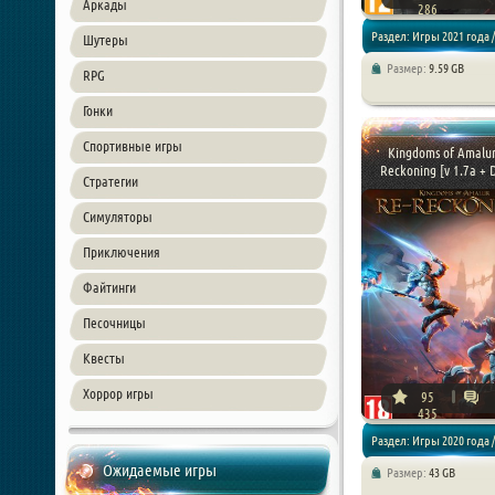
Аркады
286
Раздел: Игры 2021 года /
Шутеры
Размер:
9.59 GB
RPG
Стратегии
Гонки
Спортивные игры
Kingdoms of Amalur
Reckoning [v 1.7a + D
Стратегии
Симуляторы
Приключения
Файтинги
Песочницы
Квесты
Хоррор игры
95
435
Раздел: Игры 2020 года /
Ожидаемые игры
Размер:
43 GB