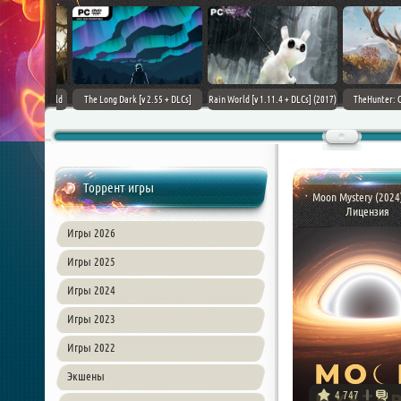
+ DLCs] (2017)
TheHunter: Call of the Wild [+
Downward: Enhanced Edition
Field of Glory II [+ 
зия
DLCs] (2017) PC | Лицензия
(2017) PC | Лицензия
Лиценз
Торрент игры
Moon Mystery (2024)
Лицензия
Игры 2026
Игры 2025
Игры 2024
Игры 2023
Игры 2022
Экшены
4 747