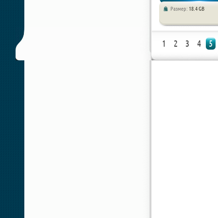
Размер:
18.4 GB
Экшены / Шутеры
1
2
3
4
5