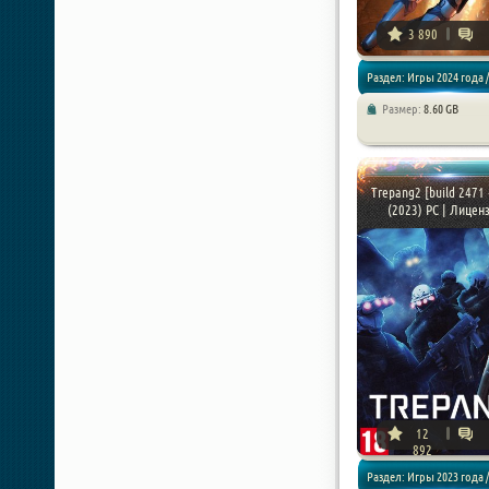
3 890
Раздел: Игры 2024 года /
Размер:
8.60 GB
Экшены / Шутеры
Trepang2 [build 2471 
(2023) PC | Лицензи
12
892
Раздел: Игры 2023 года /