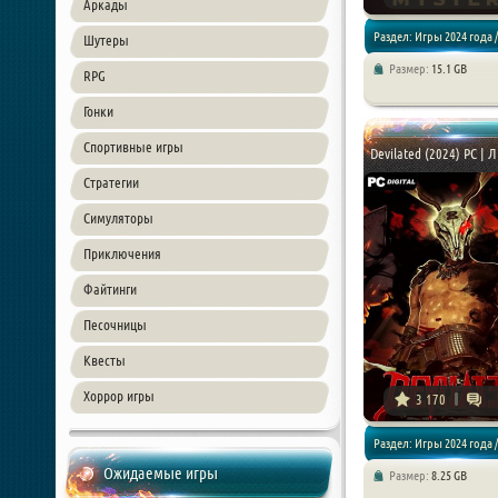
Аркады
Раздел: Игры 2024 года /
Шутеры
Размер:
15.1 GB
RPG
Экшены / Шутеры
Гонки
Спортивные игры
Devilated (2024) PC | 
Стратегии
Симуляторы
Приключения
Файтинги
Песочницы
Квесты
Хоррор игры
3 170
Раздел: Игры 2024 года /
Ожидаемые игры
Размер:
8.25 GB