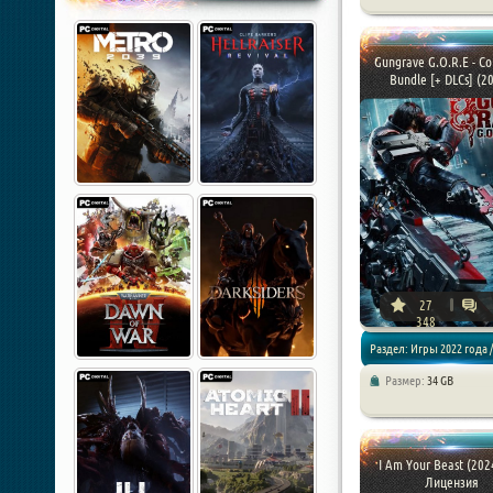
Экшены / Шутеры
Gungrave G.O.R.E - C
Bundle [+ DLCs] (20
27
348
Раздел: Игры 2022 года /
Размер:
34 GB
Экшены / Шутеры
I Am Your Beast (2024
Лицензия