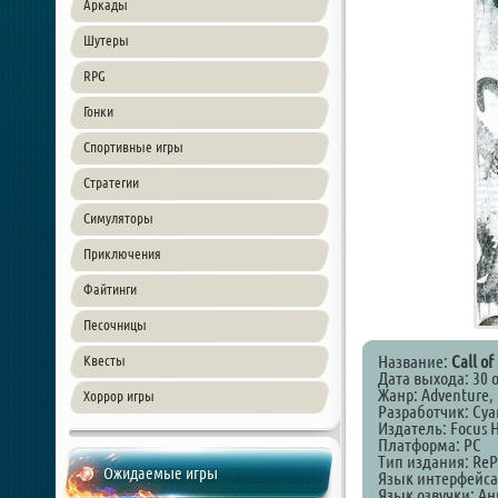
Аркады
Шутеры
RPG
Гонки
Спортивные игры
Стратегии
Симуляторы
Приключения
Файтинги
Песочницы
Название:
Call of
Квесты
Дата выхода: 30 
Жанр: Adventure, D
Хоррор игры
Разработчик: Cya
Издатель: Focus H
Платформа: PC
Тип издания: ReP
Ожидаемые игры
Язык интерфейса
Язык озвучки: А