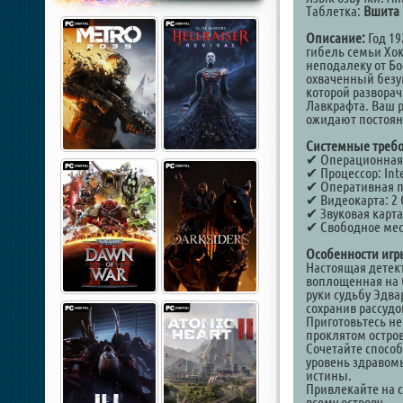
Таблетка:
Вшита 
Описание:
Год 19
гибель семьи Хо
неподалеку от Бо
охваченный безум
которой развора
Лавкрафта. Ваш р
ожидают постоян
Системные требо
✔ Операционная си
✔ Процессор: Inte
✔ Оперативная п
✔ Видеокарта: 2 
✔ Звуковая карта:
✔ Свободное мест
Особенности игр
Настоящая детект
воплощенная на б
руки судьбу Эдва
сохранив рассудо
Приготовьтесь не
проклятом остро
Сочетайте спосо
уровень здравомы
истины.
Привлекайте на с
всему острову.