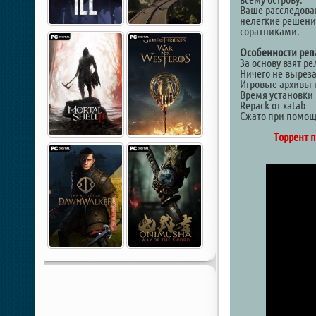
Ваше расследован
нелегкие решени
соратниками.
Особенности реп
За основу взят р
Ничего не выреза
Игровые архивы 
Время установки 
Repack от xatab
Сжато при помощ
Торрент п