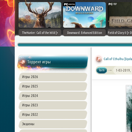
+ DLCs] (2017)
TheHunter: Call of the Wild [+
Downward: Enhanced Edition
Field of Glory II [+ 
зия
DLCs] (2017) PC | Лицензия
(2017) PC | Лицензия
Лиценз
Call of Cthulhu [Upda
Торрент игры
lorn
1-03-2019,
Игры 2026
Игры 2025
Игры 2024
Игры 2023
Игры 2022
Экшены