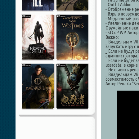
- Outfit Addon
- Отображение р
- Взрыв поврежд
- Медленный раз
- Увеличение де
Оружейные паки
- STCoP WP. Авто
Важно:
_ Владельцам Win
запускать игру с
_ Если не будут р
администратора.
_ Если не будет з
userdata, в корне
_ Не ставить репа
_ Владельцам Win
совместимость с 
Автор Репака "Se