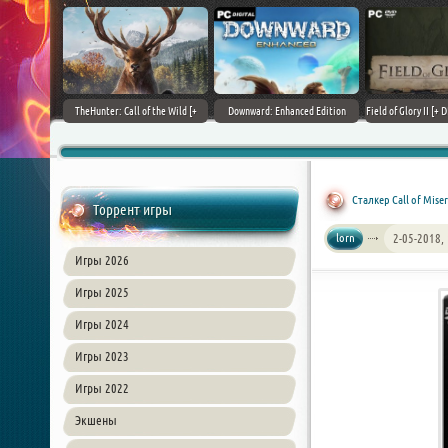
+ DLCs] (2017)
TheHunter: Call of the Wild [+
Downward: Enhanced Edition
Field of Glory II [+ 
зия
DLCs] (2017) PC | Лицензия
(2017) PC | Лицензия
Лиценз
Сталкер Call of Miser
Торрент игры
lorn
2-05-2018,
Игры 2026
Игры 2025
Игры 2024
Игры 2023
Игры 2022
Экшены