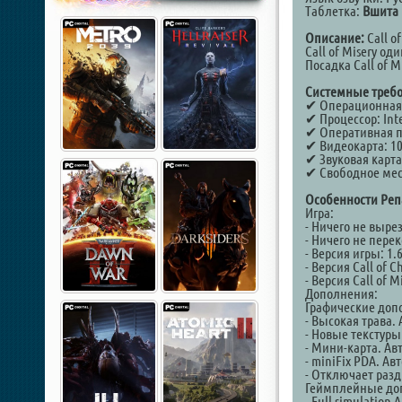
Таблетка:
Вшита
Описание:
Call o
Call of Misery о
Посадка Call of M
Системные требо
✔ Операционная с
✔ Процессор: Int
✔ Оперативная па
✔ Видеокарта: 10
✔ Звуковая карта
✔ Свободное мест
Особенности Реп
Игра:
- Ничего не выре
- Ничего не пере
- Версия игры: 1.
- Версия Call of C
- Версия Call of Mi
Дополнения:
Графические доп
- Высокая трава. 
- Новые текстуры
- Мини-карта. Ав
- miniFix PDA. А
- Отключает раз
Геймплейные до
- Full simulation A