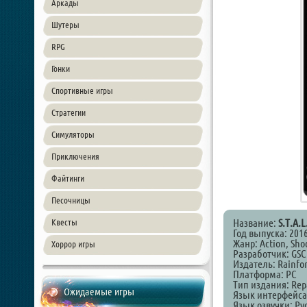
Аркады
Шутеры
RPG
Гонки
Спортивные игры
Стратегии
Симуляторы
Приключения
Файтинги
Песочницы
Название:
S.T.A.L
Квесты
Год выпуска: 201
Жанр: Action, Shoo
Хоррор игры
Разработчик: GSC
Издатель: Rainfo
Платформа: PC
Тип издания: Rep
Ожидаемые игры
Язык интерфейса
Язык озвучки: Ру