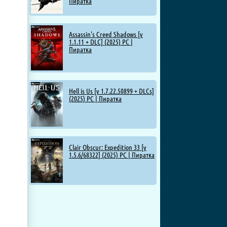
Пиратка
Assassin's Creed Shadows [v
1.1.11 + DLC] (2025) PC |
Пиратка
Hell is Us [v 1.7.22.50899 + DLCs]
(2025) PC | Пиратка
Clair Obscur: Expedition 33 [v
1.5.6/68322] (2025) PC | Пиратка