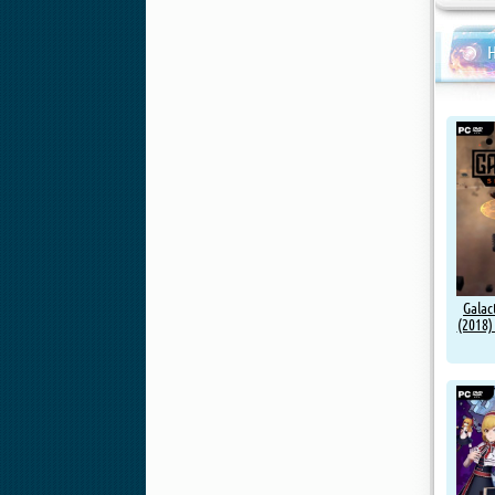
Н
Galac
(2018)