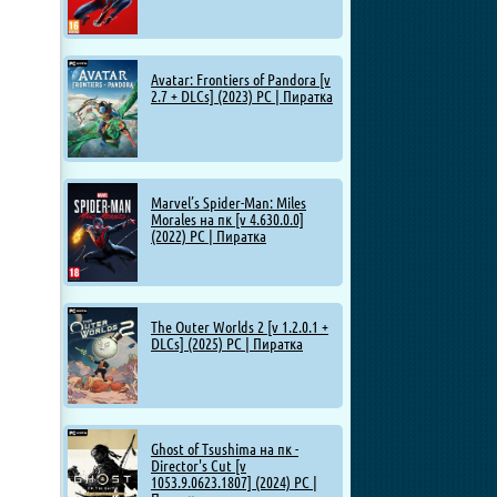
Avatar: Frontiers of Pandora [v
2.7 + DLCs] (2023) PC | Пиратка
Marvel’s Spider-Man: Miles
Morales на пк [v 4.630.0.0]
(2022) PC | Пиратка
The Outer Worlds 2 [v 1.2.0.1 +
DLCs] (2025) PC | Пиратка
Ghost of Tsushima на пк -
Director's Cut [v
1053.9.0623.1807] (2024) PC |