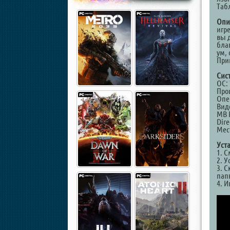
Таб
Опи
игр
вы 
бла
ум,
При
Сис
ОС: 
Проц
Опе
Виде
MB 
Dire
Мест
Уст
1. 
2. У
3. С
папк
4. И