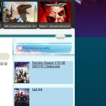
ARK: Survival Evolved [v 341.19 +
Tekken 7 - Ultimate Edition [v 4.22
DLCs] (2017) PC | Лицензия
+ DLCs] (2017) PC | RePack от
Chovka
Популярное на сайте
Fortnite: Chapter 2 [15.10]
(2017) PC | Online-only
Lost Ark