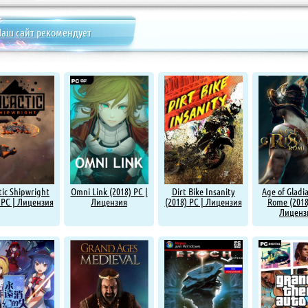
аш сайт рекомендует
tic Shipwright
Omni Link (2018) PC |
Dirt Bike Insanity
Age of Gladia
 PC | Лицензия
Лицензия
(2018) PC | Лицензия
Rome (2018
Лиценз