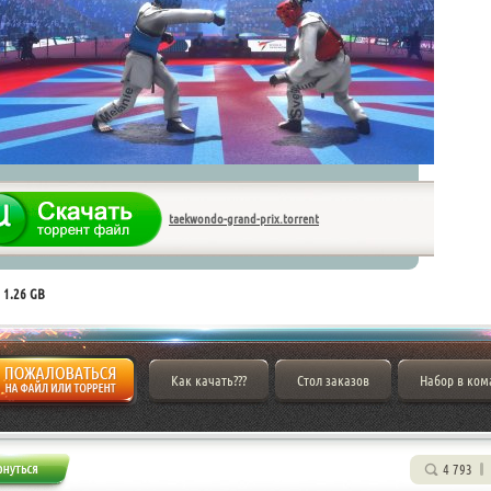
taekwondo-grand-prix.torrent
 1.26 GB
Как качать???
Стол заказов
Набор в ком
4 793