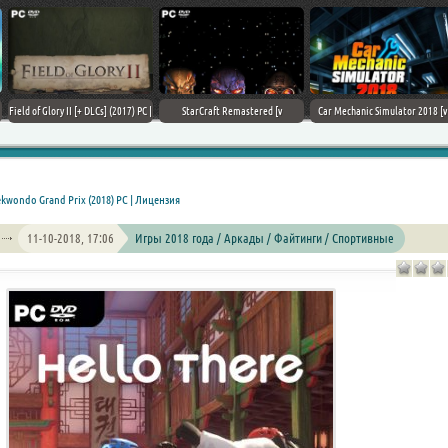
Field of Glory II [+ DLCs] (2017) PC |
StarCraft Remastered [v
Car Mechanic Simulator 2018 [v
Лицензия
1.23.9.10756] (2017) PC | Пиратка
1.6.8 + DLCs] (2017) PC | Лицензия
ekwondo Grand Prix (2018) PC | Лицензия
11-10-2018, 17:06
Игры 2018 года / Аркады / Файтинги / Спортивные