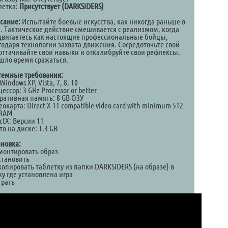
летка:
Присутствует (DARKSiDERS)
сание:
Испытайте боевые искусства, как никогда раньше в
е. Тактическое действие смешивается с реализмом, когда
двигаетесь как настоящие профессиональные бойцы,
годаря технологии захвата движения. Сосредоточьте свой
 оттачивайте свои навыки и откалибруйте свои рефлексы.
шло время сражаться.
темные требования:
Windows XP, Vista, 7, 8, 10
ессор: 3 GHz Processor or better
ративная память: 8 GB ОЗУ
окарта: Direct X 11 compatible video card with minimum 512
RAM
ctX: Версии 11
о на диске: 1.3 GB
ановка:
Смонтировать образ
становить
копировать таблетку из папки DARKSiDERS (на образе) в
у где установлена игра
грать