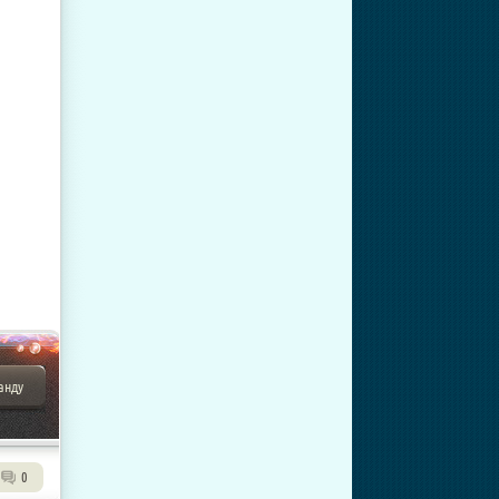
анду
0