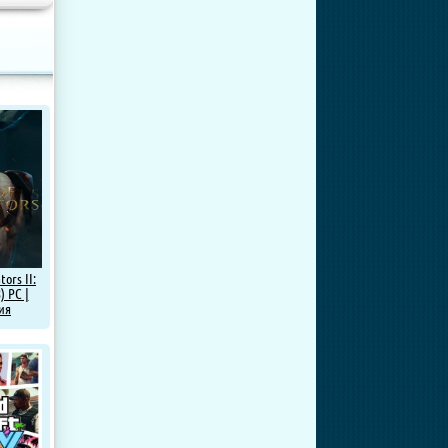
tors II:
) PC |
ия