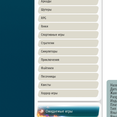
Аркады
Шутеры
RPG
Гонки
Спортивные игры
Стратегии
Симуляторы
Приключения
Файтинги
Песочницы
Наз
Квесты
Дата
Жанр
Хоррор игры
Разр
Изда
Пла
Тип
Ожидаемые игры
Язы
Язык