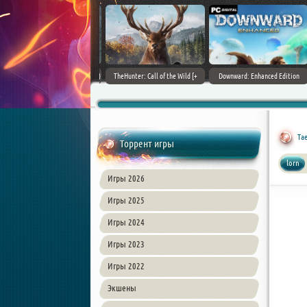
ain World [v 1.11.4 + DLCs] (2017)
TheHunter: Call of the Wild [+
Downward: Enhanced Edition
PC | Лицензия
DLCs] (2017) PC | Лицензия
(2017) PC | Лицензия
Ta
Торрент игры
lorn
Игры 2026
Игры 2025
Игры 2024
Игры 2023
Игры 2022
Экшены