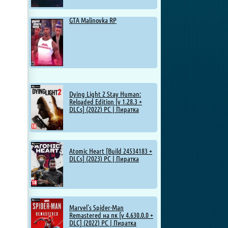
GTA Malinovka RP
Dying Light 2 Stay Human:
Reloaded Edition [v 1.28.3 +
DLCs] (2022) PC | Пиратка
Atomic Heart [Build 24534183 +
DLCs] (2023) PC | Пиратка
Marvel’s Spider-Man
Remastered на пк [v 4.630.0.0 +
DLC] (2022) PC | Пиратка