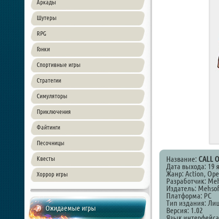
Аркады
Шутеры
RPG
Гонки
Спортивные игры
Стратегии
Симуляторы
Приключения
Файтинги
Песочницы
Название:
CALL 
Квесты
Дата выхода: 19 
Жанр: Action, Ope
Хоррор игры
Разработчик: Meh
Издатель: Mehsof
Платформа: PC
Тип издания: Ли
Ожидаемые игры
Версия: 1.02
Язык интерфейса