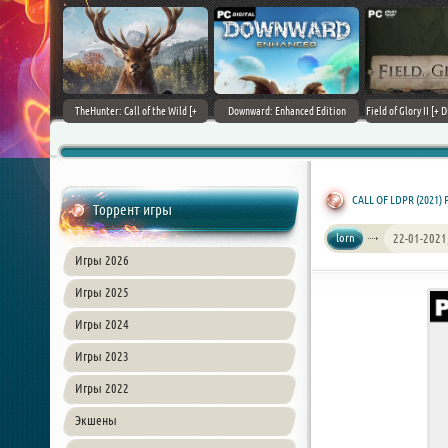
+ DLCs] (2017)
TheHunter: Call of the Wild [+
Downward: Enhanced Edition
Field of Glory II [+ 
зия
DLCs] (2017) PC | Лицензия
(2017) PC | Лицензия
Лиценз
CALL OF LDPR (2021) 
Торрент игры
lorn
22-01-2021
Игры 2026
Игры 2025
Игры 2024
Игры 2023
Игры 2022
Экшены