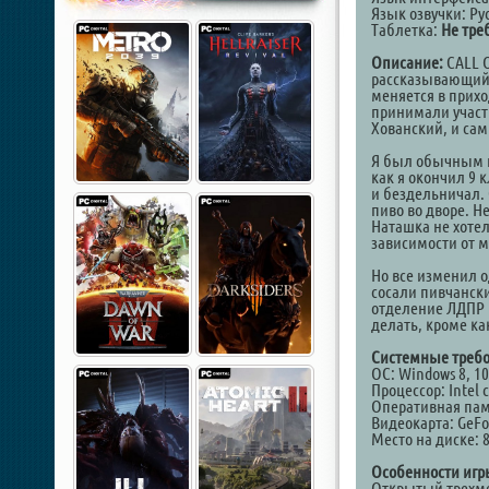
Язык озвучки: Ру
Таблетка:
Не тре
Описание:
CALL O
рассказывающий 
меняется в прихо
принимали участ
Хованский, и са
Я был обычным па
как я окончил 9 
и бездельничал. 
пиво во дворе. Н
Наташка не хотел
зависимости от 
Но все изменил 
сосали пивчански
отделение ЛДПР и
делать, кроме ка
Системные требо
ОС: Windows 8, 10
Процессор: Intel c
Оперативная пам
Видеокарта: GeFo
Место на диске: 
Особенности игр
Открытый трехм