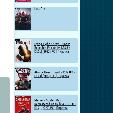
Lost Ark
Dying Light 2 Stay Human:
Reloaded Edition [v 1.28.3 +
DLCs] (2022) PC | Пиратка
Atomic Heart [Build 24534183 +
DLCs] (2023) PC | Пиратка
Marvel’s Spider-Man
Remastered на пк [v 4.630.0.0 +
DLC] (2022) PC | Пиратка