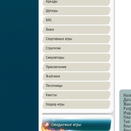
Аркады
Шутеры
RPG
Гонки
Спортивные игры
Стратегии
Симуляторы
Приключения
Файтинги
Песочницы
Наз
Квесты
Дат
Жанр
Хоррор игры
Раз
Изда
Пла
Тип
Ожидаемые игры
Язы
Язы