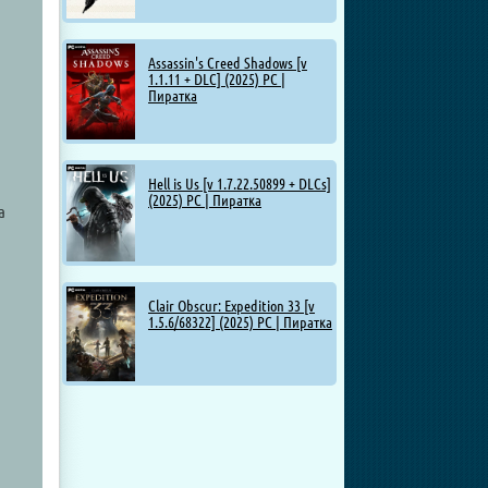
Assassin's Creed Shadows [v
1.1.11 + DLC] (2025) PC |
Пиратка
Hell is Us [v 1.7.22.50899 + DLCs]
(2025) PC | Пиратка
а
Clair Obscur: Expedition 33 [v
1.5.6/68322] (2025) PC | Пиратка