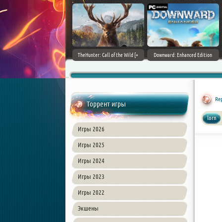
ain World [v 1.11.4 + DLCs] (2017)
TheHunter: Call of the Wild [+
Downward: Enhanced Edition
PC | Лицензия
DLCs] (2017) PC | Лицензия
(2017) PC | Лицензия
Rep
Торрент игры
lorn
Игры 2026
Игры 2025
Игры 2024
Игры 2023
Игры 2022
Экшены