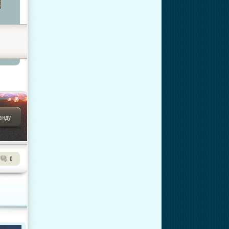
анду
0