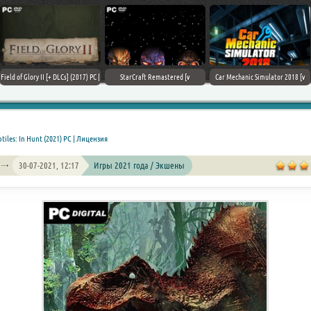
Field of Glory II [+ DLCs] (2017) PC |
StarCraft Remastered [v
Car Mechanic Simulator 2018 [v
Лицензия
1.23.9.10756] (2017) PC | Пиратка
1.6.8 + DLCs] (2017) PC | Лицензия
tiles: In Hunt (2021) PC | Лицензия
30-07-2021, 12:17
Игры 2021 года / Экшены