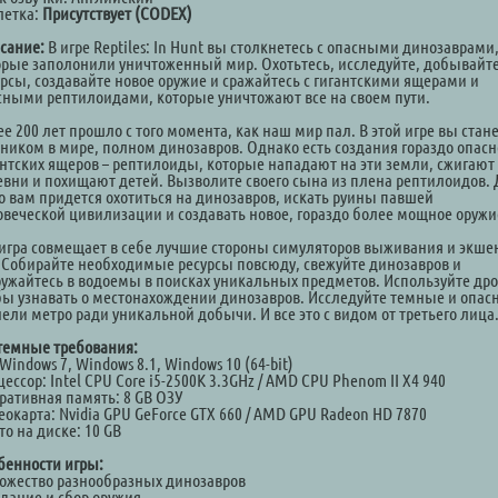
летка:
Присутствует (CODEX)
сание:
В игре Reptiles: In Hunt вы столкнетесь с опасными динозаврами
орые заполонили уничтоженный мир. Охотьтесь, исследуйте, добывайт
урсы, создавайте новое оружие и сражайтесь с гигантскими ящерами и
сными рептилоидами, которые уничтожают все на своем пути.
е 200 лет прошло с того момента, как наш мир пал. В этой игре вы стан
тником в мире, полном динозавров. Однако есть создания гораздо опасн
антских ящеров – рептилоиды, которые нападают на эти земли, сжигают
евни и похищают детей. Вызволите своего сына из плена рептилоидов. 
го вам придется охотиться на динозавров, искать руины павшей
овеческой цивилизации и создавать новое, гораздо более мощное оружи
 игра совмещает в себе лучшие стороны симуляторов выживания и экше
. Собирайте необходимые ресурсы повсюду, свежуйте динозавров и
ружайтесь в водоемы в поисках уникальных предметов. Используйте дро
бы узнавать о местонахождении динозавров. Исследуйте темные и опас
нели метро ради уникальной добычи. И все это с видом от третьего лица
темные требования:
Windows 7, Windows 8.1, Windows 10 (64-bit)
ессор: Intel CPU Core i5-2500K 3.3GHz / AMD CPU Phenom II X4 940
ративная память: 8 GB ОЗУ
еокарта: Nvidia GPU GeForce GTX 660 / AMD GPU Radeon HD 7870
о на диске: 10 GB
бенности игры:
ножество разнообразных динозавров
здание и сбор оружия