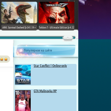
ARK: Survival Evolved [v 341.19 +
Tekken 7 - Ultimate Edition [v 4.22
DLCs] (2017) PC | Лицензия
+ DLCs] (2017) PC | RePack от
Chovka
Популярное на сайте
Star Conflict | Online-only
GTA Malinovka RP