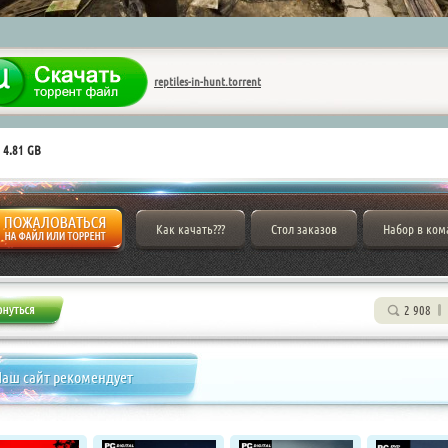
reptiles-in-hunt.torrent
 4.81 GB
Как качать???
Стол заказов
Набор в ком
2 908
аш сайт рекомендует