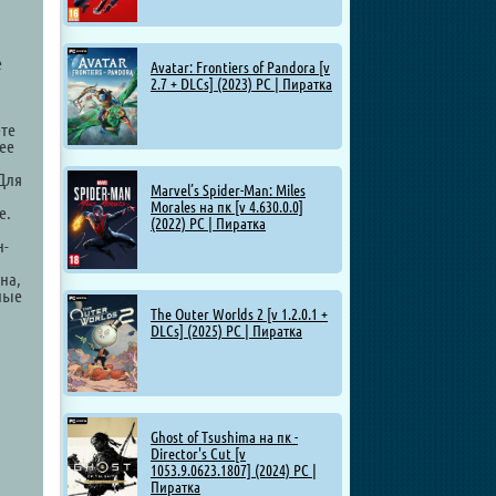
,
е
Avatar: Frontiers of Pandora [v
2.7 + DLCs] (2023) PC | Пиратка
ете
ее
Для
Marvel’s Spider-Man: Miles
Morales на пк [v 4.630.0.0]
е.
(2022) PC | Пиратка
н-
на,
ные
.
The Outer Worlds 2 [v 1.2.0.1 +
DLCs] (2025) PC | Пиратка
Ghost of Tsushima на пк -
Director's Cut [v
1053.9.0623.1807] (2024) PC |
Пиратка