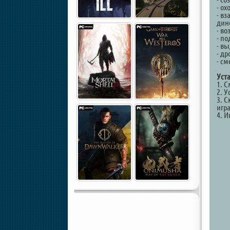
- ох
- вз
дин
- в
- п
- в
- д
- с
Уст
1. 
2. У
3. С
игр
4. И