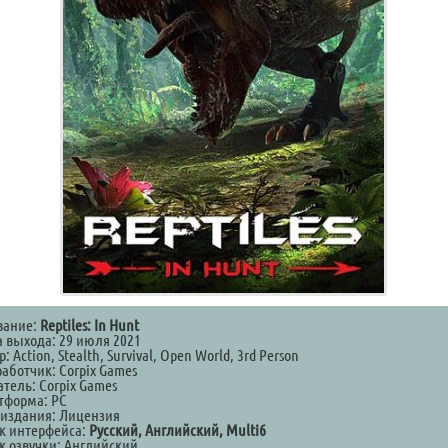
вание:
Reptiles: In Hunt
а выхода: 29 июля 2021
: Action, Stealth, Survival, Open World, 3rd Person
работчик: Corpix Games
тель: Corpix Games
тформа: PC
 издания: Лицензия
к интерфейса:
Русский, Английский, Multi6
к озвучки: Английский