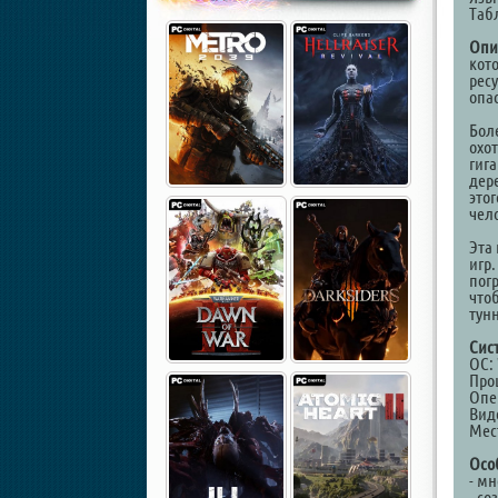
Таб
Опи
кот
рес
опа
Боле
охо
гиг
дер
это
чел
Эта
игр
пог
что
тун
Сис
ОС: 
Проц
Опе
Вид
Мест
Осо
- м
- со