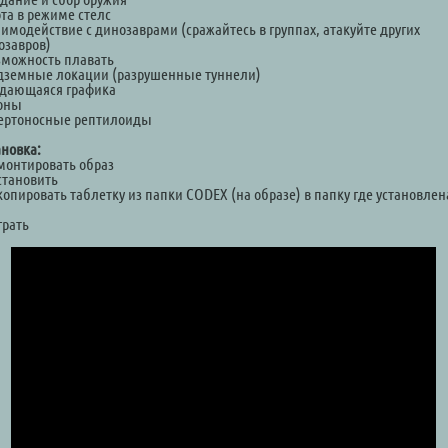
ота в режиме стелс
аимодействие с динозаврами (сражайтесь в группах, атакуйте других
озавров)
озможность плавать
одземные локации (разрушенные туннели)
ыдающаяся графика
роны
мертоносные рептилоиды
ановка:
Смонтировать образ
становить
копировать таблетку из папки CODEX (на образе) в папку где установлен
а
грать