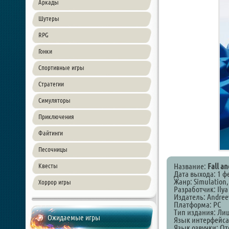
Аркады
Шутеры
RPG
Гонки
Спортивные игры
Стратегии
Симуляторы
Приключения
Файтинги
Песочницы
Название:
Fall an
Квесты
Дата выхода: 1 ф
Жанр: Simulation,
Хоррор игры
Разработчик: Ily
Издатель: Andree
Платформа: PC
Тип издания: Ли
Ожидаемые игры
Язык интерфейса
Язык озвучки: От