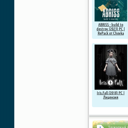
ABRISS - build to
destroy (2023) PC |
RePack от Chovka
Iris.Fall (2018) PC |
Лицензия
Уважаемый п