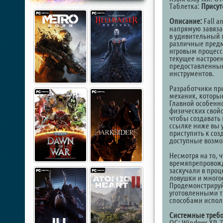
Таблетка:
Присут
Описание:
Fall a
напрямую завяза
в удивительный 
различные пред
игровым процесс
текущее настрое
предоставленные
инструментов.
Разработчики пр
механик, которые
Главной особенно
физических свойс
чтобы создавать 
ссылке ниже вы у
приступить к со
доступные возмо
Несмотря на то, 
времяпрепровожд
заскучали в про
ловушки и многое
Продемонстрируй
уготовленными т
способами испол
Системные требо
ОС: Windows XP, 7,