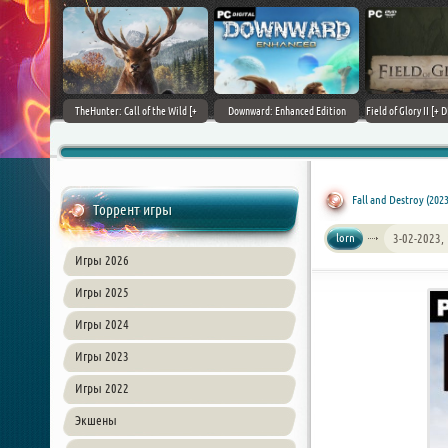
+ DLCs] (2017)
TheHunter: Call of the Wild [+
Downward: Enhanced Edition
Field of Glory II [+ 
зия
DLCs] (2017) PC | Лицензия
(2017) PC | Лицензия
Лиценз
Fall and Destroy (202
Торрент игры
lorn
3-02-2023,
Игры 2026
Игры 2025
Игры 2024
Игры 2023
Игры 2022
Экшены