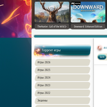
ain World [v 1.11.4 + DLCs] (2017)
TheHunter: Call of the Wild [+
Downward: Enhanced Edition
PC | Лицензия
DLCs] (2017) PC | Лицензия
(2017) PC | Лицензия
AI 
Торрент игры
lorn
Игры 2026
Игры 2025
Игры 2024
Игры 2023
Игры 2022
Экшены