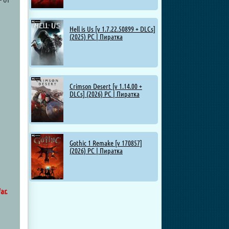
Hell is Us [v 1.7.22.50899 + DLCs]
(2025) PC | Пиратка
Crimson Desert [v 1.14.00 +
DLCs] (2026) PC | Пиратка
Gothic 1 Remake [v 170857]
(2026) PC | Пиратка
ar.