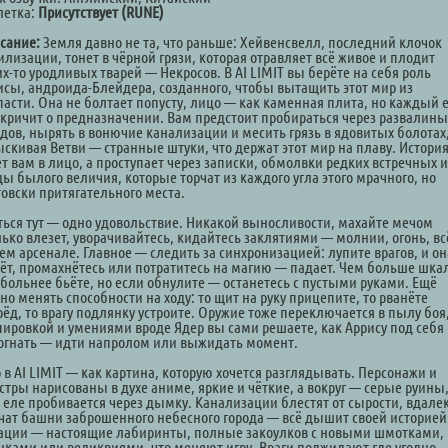
летка:
Присутствует (RUNE)
сание:
Земля давно не та, что раньше: Хейвенсвелл, последний клочок
лизации, тонет в чёрной грязи, которая отравляет всё живое и плодит
х-то уродливых тварей — Некросов. В AI LIMIT вы берёте на себя роль
исы, андроида-Блейдера, созданного, чтобы вытащить этот мир из
пасти. Она не болтает попусту, лицо — как каменная плита, но каждый 
 кричит о предназначении. Вам предстоит пробираться через развалины
одов, нырять в вонючие канализации и месить грязь в ядовитых болотах
ыскивая Ветви — странные штуки, что держат этот мир на плаву. История
т вам в лицо, а проступает через записки, обмолвки редких встречных и
ды былого величия, которые торчат из каждого угла этого мрачного, но
товски притягательного места.
ться тут — одно удовольствие. Никакой выносливости, махайте мечом
лько влезет, уворачивайтесь, кидайтесь заклятиями — молнии, огонь, вс
ем арсенале. Главное — следить за синхронизацией: лупите врагов, и он
тёт, промахнётесь или потратитесь на магию — падает. Чем больше шка
 больнее бьёте, но если обнулите — останетесь с пустыми руками. Ещё
о менять способности на ходу: то щит на руку прицепите, то рванёте
ёд, то врагу подлянку устроите. Оружие тоже переключается в пылу боя,
пировкой и умениями вроде Ядер вы сами решаете, как Аррису под себя
огнать — идти напролом или выжидать момент.
 в AI LIMIT — как картина, которую хочется разглядывать. Персонажи и
стры нарисованы в духе аниме, яркие и чёткие, а вокруг — серые руины,
т еле пробивается через дымку. Канализации блестят от сырости, вдале
чат башни заброшенного небесного города — всё дышит своей историей
ации — настоящие лабиринты, полные закоулков с новыми шмотками,
нками или реликвиями, что меняют игру. Враги поджидают где угодно —