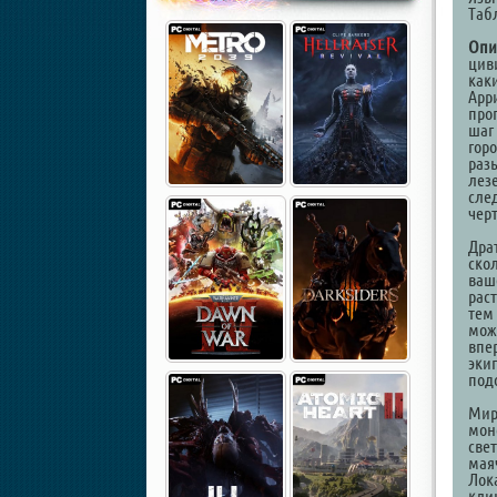
Таб
Опи
циви
каки
Арр
про
шаг
гор
раз
лезе
сле
чер
Дра
ско
ваш
рас
тем
можн
впер
эки
под
Мир
мон
све
мая
Лок
кли