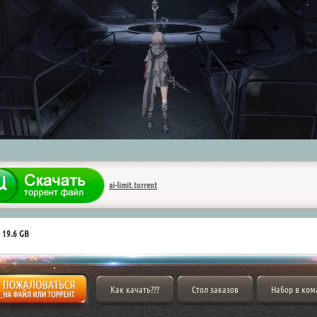
ai-limit.torrent
 19.6 GB
Как качать???
Стол заказов
Набор в ком