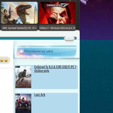
ARK: Survival Evolved [v 341.19 +
Tekken 7 - Ultimate Edition [v 4.22
DLCs] (2017) PC | Лицензия
+ DLCs] (2017) PC | RePack от
Chovka
Популярное на сайте
Enlisted [v 0.2.4.128] (2021) PC |
Online-only
Lost Ark