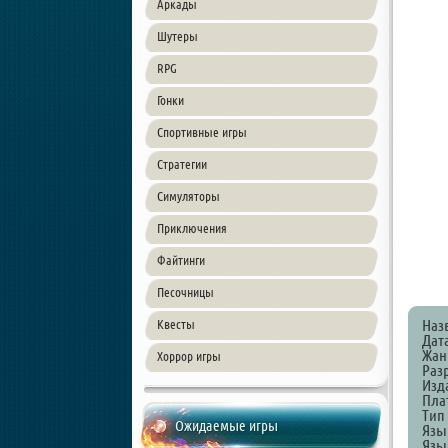
Аркады
Шутеры
RPG
Гонки
Спортивные игры
Стратегии
Симуляторы
Приключения
Файтинги
Песочницы
Наз
Квесты
Дат
Жанр
Хоррор игры
Раз
Изда
Пла
Тип
Ожидаемые игры
Язы
Язы