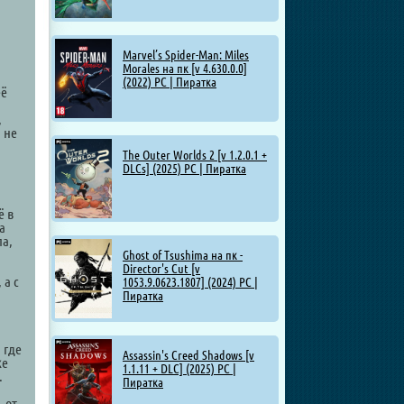
Marvel’s Spider-Man: Miles
Morales на пк [v 4.630.0.0]
(2022) PC | Пиратка
её
,
 не
The Outer Worlds 2 [v 1.2.0.1 +
DLCs] (2025) PC | Пиратка
ё в
а
ла,
Ghost of Tsushima на пк -
Director's Cut [v
 а с
1053.9.0623.1807] (2024) PC |
Пиратка
 где
Assassin's Creed Shadows [v
ке
1.1.11 + DLC] (2025) PC |
.
Пиратка
 от