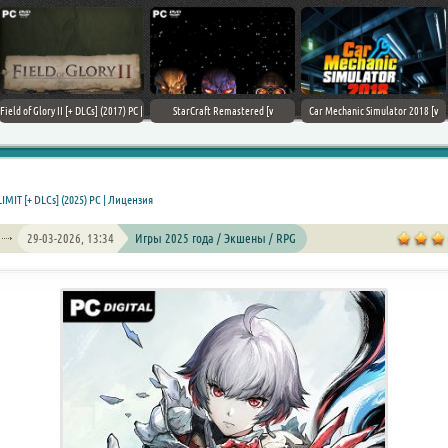
Field of Glory II [+ DLCs] (2017) PC |
StarCraft Remastered [v
Car Mechanic Simulator 2018 [v
Лицензия
1.23.9.10756] (2017) PC | Пиратка
1.6.8 + DLCs] (2017) PC | Лицензия
LIMIT [+ DLCs] (2025) PC | Лицензия
29-03-2026, 13:34
Игры 2025 года / Экшены / RPG