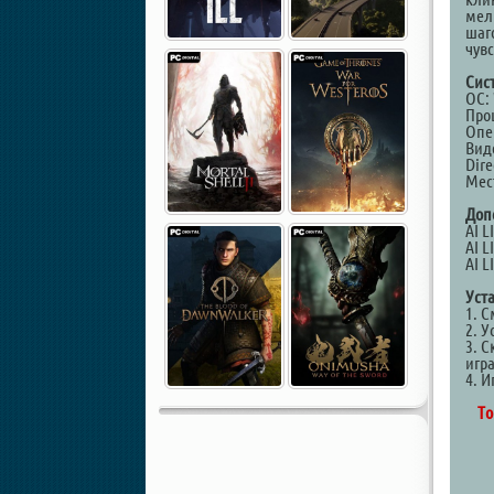
мел
шаг
чув
Сис
ОС: 
Проц
Опе
Виде
Dire
Мест
Доп
AI L
AI L
AI L
Уст
1. 
2. У
3. С
игр
4. И
То