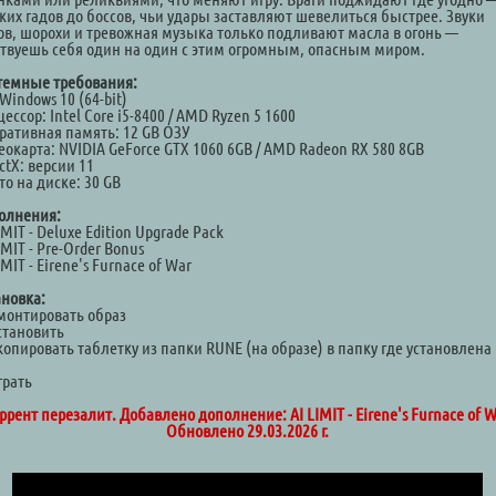
ких гадов до боссов, чьи удары заставляют шевелиться быстрее. Звуки
ов, шорохи и тревожная музыка только подливают масла в огонь —
ствуешь себя один на один с этим огромным, опасным миром.
темные требования:
Windows 10 (64-bit)
ессор: Intel Core i5-8400 / AMD Ryzen 5 1600
ративная память: 12 GB ОЗУ
окарта: NVIDIA GeForce GTX 1060 6GB / AMD Radeon RX 580 8GB
ctX: версии 11
о на диске: 30 GB
олнения:
IMIT - Deluxe Edition Upgrade Pack
IMIT - Pre-Order Bonus
IMIT - Eirene's Furnace of War
ановка:
Смонтировать образ
становить
копировать таблетку из папки RUNE (на образе) в папку где установлена
а
грать
ррент перезалит. Добавлено дополнение: AI LIMIT - Eirene's Furnace of W
Обновлено 29.03.2026 г.