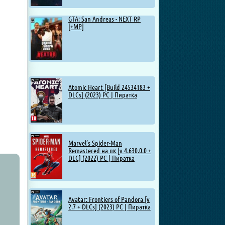
GTA: San Andreas - NEXT RP
[+MP]
Atomic Heart [Build 24534183 +
DLCs] (2023) PC | Пиратка
Marvel’s Spider-Man
Remastered на пк [v 4.630.0.0 +
DLC] (2022) PC | Пиратка
Avatar: Frontiers of Pandora [v
2.7 + DLCs] (2023) PC | Пиратка