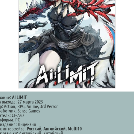
вание:
AI LIMIT
а выхода: 27 марта 2025
: Action, RPG, Anime, 3rd Person
работчик: Sense Games
тель: CE-Asia
тформа: PC
 издания: Лицензия
к интерфейса:
Русский, Английский, Multi10
к озвучки: Английский, Китайский