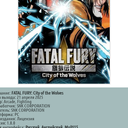
вание:
FATAL FURY: City of the Wolves
а выхода: 21 апреля 2025
: Arcade, Fighting
работчик: SNK CORPORATION
атель: SNK CORPORATION
тформа: PC
 издания: Лицензия
ия: 1.8.0
к интерфейса:
Русский, Английский, Multi15