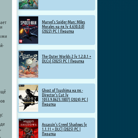
вает
Marvel’s Spider-Man: Miles
ми
Morales на пк [v 4.630.0.0]
(2022) PC | Пиратка
ными
ой-
The Outer Worlds 2 [v 1.2.0.1 +
DLCs] (2025) PC | Пиратка
Ghost of Tsushima на пк -
ещё
Director's Cut [v
1053.9.0623.1807] (2024) PC |
вов
Пиратка
у:
оде
Assassin's Creed Shadows [v
,
1.1.11 + DLC] (2025) PC |
Пиратка
т