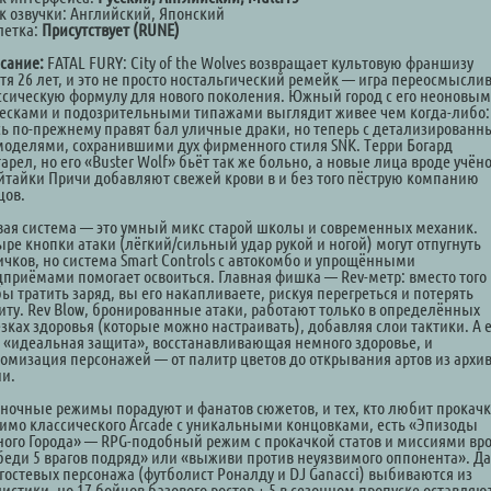
к озвучки: Английский, Японский
летка:
Присутствует (RUNE)
сание:
FATAL FURY: City of the Wolves возвращает культовую франшизу
стя 26 лет, и это не просто ностальгический ремейк — игра переосмысли
ссическую формулу для нового поколения. Южный город с его неоновы
есками и подозрительными типажами выглядит живее чем когда-либо:
сь по-прежнему правят бал уличные драки, но теперь с детализирован
моделями, сохранившими дух фирменного стиля SNK. Терри Богард
арел, но его «Buster Wolf» бьёт так же больно, а новые лица вроде учён
йтайки Причи добавляют свежей крови в и без того пёструю компанию
цов.
вая система — это умный микс старой школы и современных механик.
ыре кнопки атаки (лёгкий/сильный удар рукой и ногой) могут отпугнуть
ичков, но система Smart Controls с автокомбо и упрощёнными
цприёмами помогает освоиться. Главная фишка — Rev-метр: вместо того
ы тратить заряд, вы его накапливаете, рискуя перегреться и потерять
иту. Rev Blow, бронированные атаки, работают только в определённых
езках здоровья (которые можно настраивать), добавляя слои тактики. А 
ь «идеальная защита», восстанавливающая немного здоровье, и
томизация персонажей — от палитр цветов до открывания артов из архи
ии.
ночные режимы порадуют и фанатов сюжетов, и тех, кто любит прокачк
имо классического Arcade с уникальными концовками, есть «Эпизоды
ого Города» — RPG-подобный режим с прокачкой статов и миссиями вр
беди 5 врагов подряд» или «выживи против неуязвимого оппонента». Да
 гостевых персонажа (футболист Роналду и DJ Ganacci) выбиваются из
истики, но 17 бойцов базового ростер + 5 в сезонном пропуске оставляю