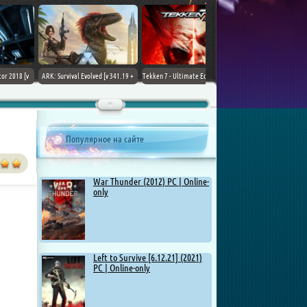
ARK: Survival Evolved [v 341.19 +
Tekken 7 - Ultimate Edition [v 4.22
DLCs] (2017) PC | Лицензия
+ DLCs] (2017) PC | RePack от
Chovka
Популярное на сайте
War Thunder (2012) PC | Online-
only
Left to Survive [6.12.21] (2021)
PC | Online-only