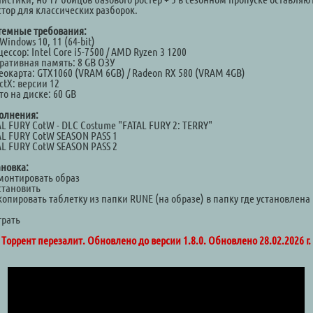
стор для классических разборок.
темные требования:
Windows 10, 11 (64-bit)
ессор: Intel Core i5-7500 / AMD Ryzen 3 1200
ративная память: 8 GB ОЗУ
еокарта: GTX1060 (VRAM 6GB) / Radeon RX 580 (VRAM 4GB)
ctX: версии 12
о на диске: 60 GB
олнения:
L FURY CotW - DLC Costume "FATAL FURY 2: TERRY"
AL FURY CotW SEASON PASS 1
AL FURY CotW SEASON PASS 2
ановка:
Смонтировать образ
становить
копировать таблетку из папки RUNE (на образе) в папку где установлена
а
грать
Торрент перезалит. Обновлено до версии 1.8.0. Обновлено 28.02.2026 г.