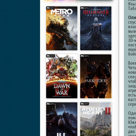
Язы
Таб
Опи
спу
кла
выв
зде
3D-
пост
муа
бой
Бое
Чет
нов
спе
чтоб
защ
отр
ест
кас
сер
Оди
пом
Южн
«по
два
стил