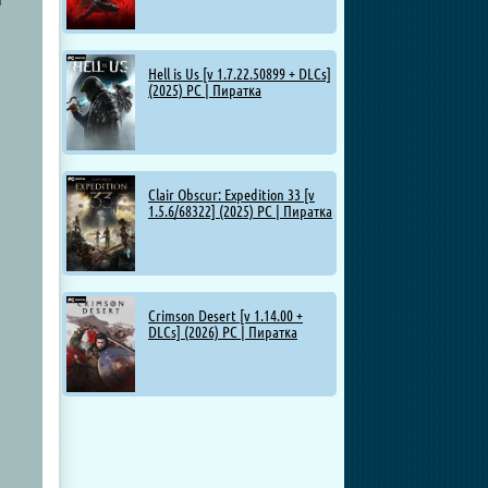
Hell is Us [v 1.7.22.50899 + DLCs]
(2025) PC | Пиратка
Clair Obscur: Expedition 33 [v
1.5.6/68322] (2025) PC | Пиратка
Crimson Desert [v 1.14.00 +
DLCs] (2026) PC | Пиратка