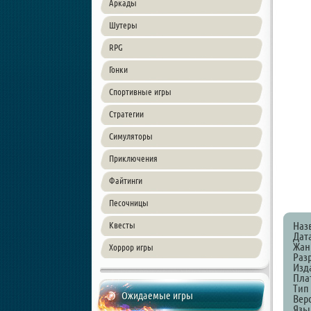
Аркады
Шутеры
RPG
Гонки
Спортивные игры
Стратегии
Симуляторы
Приключения
Файтинги
Песочницы
Наз
Квесты
Дат
Жанр
Хоррор игры
Раз
Изд
Пла
Тип
Ожидаемые игры
Верс
Язы