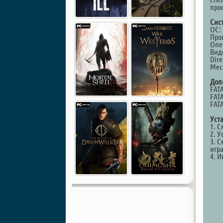
про
Сис
ОС: 
Проц
Опе
Вид
Dire
Мест
Доп
FATA
FAT
FAT
Уст
1. 
2. У
3. С
игр
4. И