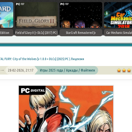
Field of Glory II [+ DLCs] (2017) PC |
StarCraft Remastered [v
Car Mechanic Simulator 2018 [v
Лицензия
1.23.9.10756] (2017) PC | Пиратка
1.6.8 + DLCs] (2017) PC | Лицензия
AL FURY: City of the Wolves [v 1.8.0 + DLCs] (2025) PC | Лицензия
28-02-2026, 21:17
Игры 2025 года / Аркады / Файтинги