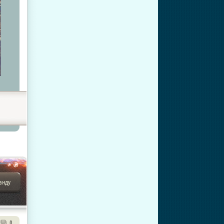
анду
0