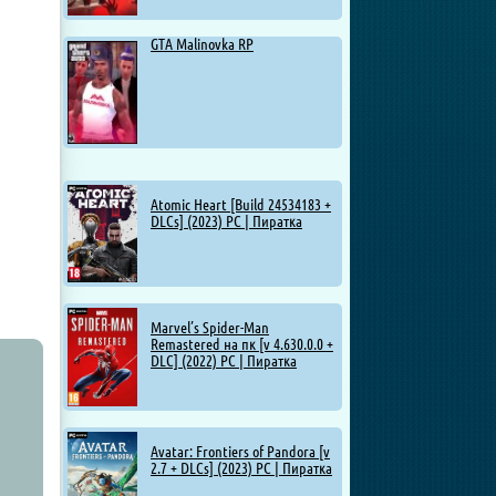
GTA Malinovka RP
Atomic Heart [Build 24534183 +
DLCs] (2023) PC | Пиратка
Marvel’s Spider-Man
Remastered на пк [v 4.630.0.0 +
DLC] (2022) PC | Пиратка
Avatar: Frontiers of Pandora [v
2.7 + DLCs] (2023) PC | Пиратка