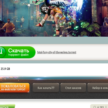
fatal-fury-city-of-the-wolves.torrent
 25.9 GB
Как качать???
Стол заказов
Набор в ком
6 285