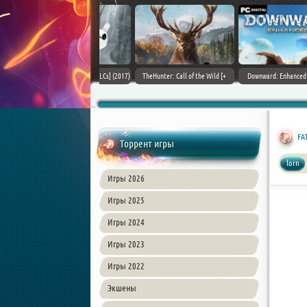
ain World [v 1.11.4 + DLCs] (2017)
TheHunter: Call of the Wild [+
Downward: Enhanced Edition
PC | Лицензия
DLCs] (2017) PC | Лицензия
(2017) PC | Лицензия
FAT
Торрент игры
lorn
Игры 2026
Игры 2025
Игры 2024
Игры 2023
Игры 2022
Экшены