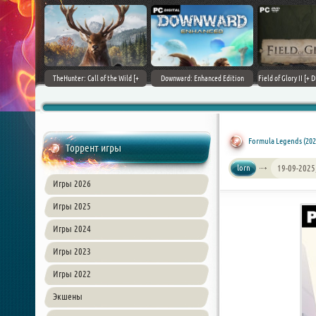
+ DLCs] (2017)
TheHunter: Call of the Wild [+
Downward: Enhanced Edition
Field of Glory II [+ 
зия
DLCs] (2017) PC | Лицензия
(2017) PC | Лицензия
Лиценз
Formula Legends (202
Торрент игры
lorn
19-09-2025
Игры 2026
Игры 2025
Игры 2024
Игры 2023
Игры 2022
Экшены