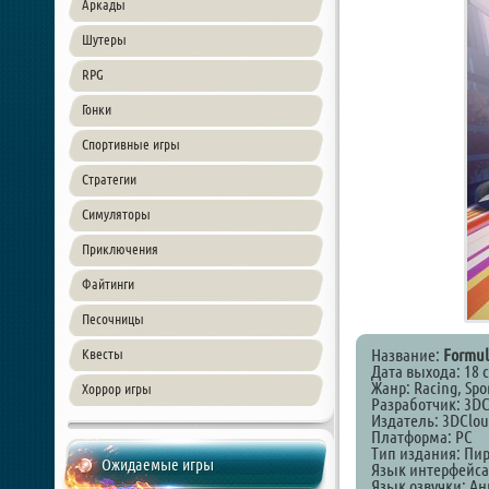
Аркады
Шутеры
RPG
Гонки
Спортивные игры
Стратегии
Симуляторы
Приключения
Файтинги
Песочницы
Название:
Formul
Квесты
Дата выхода: 18 
Жанр: Racing, Spo
Хоррор игры
Разработчик: 3DC
Издатель: 3DClou
Платформа: PC
Тип издания: Пи
Ожидаемые игры
Язык интерфейса
Язык озвучки: А