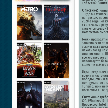
Таблетка:
Вшита 
Описание:
Formul
1, где вы мчитес
на трассах, паро
2020-е годы: от 
с системами рек
узнаются сразу – 
Hammerton вместо
Гонки проходят н
зависимости от э
эры» и даже дожд
начать заезд на 
или рисковать. Ш
всё это требует 
используете бата
колёс – и всё эт
Игра предлагает 
время и кастомн
победы, очки и п
подгружаются с з
Turismo, но и не 
посмеяться – впер
Системные требо
ОС: Windows 10, 
Процессор: Intel 
Оперативная пам