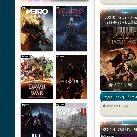
DOOM: The Dark Ages
24368472 + DLCs] (20
8 330
Раздел: Топ игры / Игры
Размер:
118 GB
года / Экшены / Шутеры
Rubinite (2026) PC | 