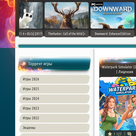
+ DLCs] (2017)
TheHunter: Call of the Wild [+
Downward: Enhanced Edition
Field of Glory II [+ 
зия
DLCs] (2017) PC | Лицензия
(2017) PC | Лицензия
Лиценз
Торрент игры
Waterpark Simulator (
| Лицензия
Игры 2026
Игры 2025
Игры 2024
Игры 2023
Игры 2022
Экшены
1 127