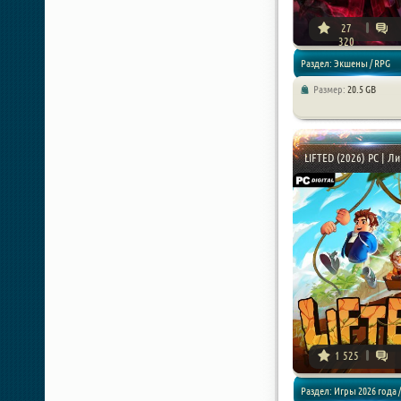
27
320
Раздел: Экшены / RPG
Размер:
20.5 GB
LIFTED (2026) PC | Л
1 525
Раздел: Игры 2026 года /