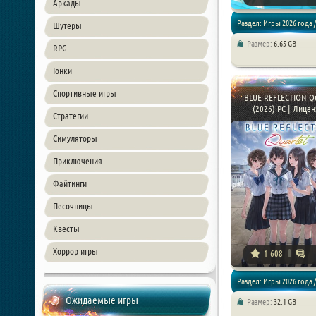
Аркады
Раздел: Игры 2026 года /
Шутеры
Размер:
6.65 GB
RPG
Симуляторы / Песочницы
Гонки
Спортивные игры
BLUE REFLECTION Qu
(2026) PC | Лицен
Стратегии
Симуляторы
Приключения
Файтинги
Песочницы
Квесты
Хоррор игры
1 608
Раздел: Игры 2026 года 
Ожидаемые игры
Размер:
32.1 GB