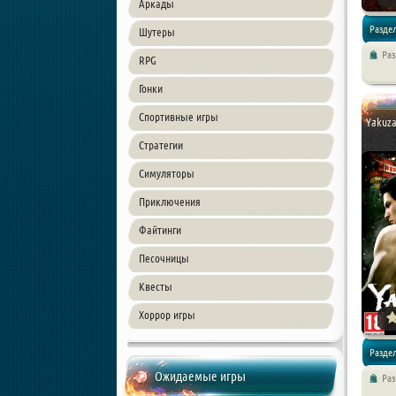
Аркады
Раздел
Шутеры
Ра
RPG
Экшены 
Гонки
Спортивные игры
Yakuza
Стратегии
Симуляторы
Приключения
Файтинги
Песочницы
Квесты
Хоррор игры
Раздел
Ожидаемые игры
Ра