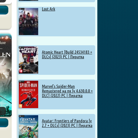
Lost Ark
luxe
..
Atomic Heart [Build 24534183 +
DLCs] (2023) PC | Пиратка
Marvel’s Spider-Man
Remastered на пк [v 4.630.0.0 +
DLC] (2022) PC | Пиратка
Avatar: Frontiers of Pandora [v
2.7 + DLCs] (2023) PC | Пиратка