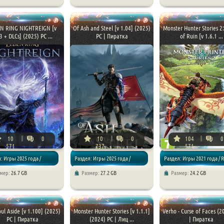
/ RPG
Экшены / RPG
N RING NIGHTREIGN [v
Of Ash and Steel [v 1.04] (2025)
Monster Hunter Stories 2
3 + DLCs] (2025) PC ...
PC | Пиратка
of Ruin [v 1.6.1 ...
10
0
10
0
104
0
571
737
571
: Игры 2025 года /
Раздел: Игры 2025 года /
Раздел: Игры 2021 года / R
змер:
26.7 GB
Размер:
27.2 GB
Размер:
24.2 GB
/ RPG / Дополнения к
Экшены / RPG
Приключения
oul Aside [v 1.100] (2025)
Monster Hunter Stories [v 1.1.1]
Verho - Curse of Faces (2
PC | Пиратка
(2024) PC | Лиц ...
| Пиратка