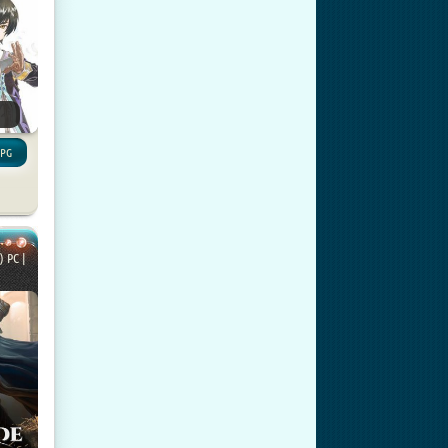
RPG
) PC |