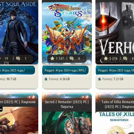
19
1
1 547
0
3 376
0
276
: Игры 2025 года /
Раздел: Игры 2024 года / RPG /
Раздел: Игры 2025 года / 
змер:
90.7 GB
Размер:
6.36 GB
Размер:
7.21 GB
/ RPG
Приключения
rn (2025) PC | Лицензия
Sacred 2 Remaster (2025) PC |
Tales of Xillia Remast
Пиратка
(2025) PC | Лиценз