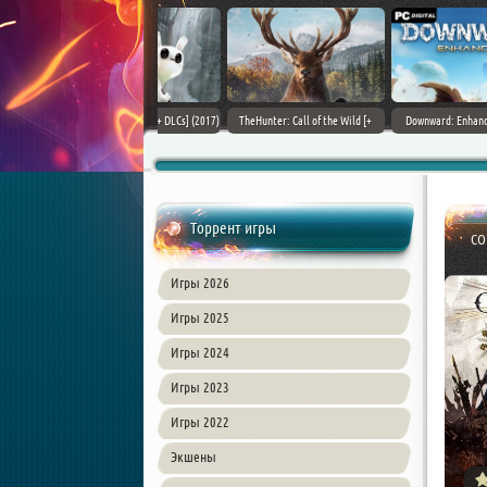
ain World [v 1.11.4 + DLCs] (2017)
TheHunter: Call of the Wild [+
Downward: Enhanced Edition
PC | Лицензия
DLCs] (2017) PC | Лицензия
(2017) PC | Лицензия
Торрент игры
COD
Игры 2026
Игры 2025
Игры 2024
Игры 2023
Игры 2022
Экшены