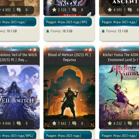
6 092
0
2 526
0
4 393
0
: Игры 2025 года /
Раздел: Игры 2025 года / RPG
Раздел: Игры 2025 года /
змер:
10.1 GB
Размер:
10.3 GB
Размер:
13.1 GB
/ RPG / Приключения
Экшены / RPG
idolons: Veil of the Witch
Blood of Mehran (2025) PC |
Atelier Yumia The AOM 
(2025) PC | Лиц ...
Пиратка
Envisioned Land [v 1 
4 846
0
7 662
0
6 232
0
: Игры 2025 года / RPG /
Раздел: Игры 2025 года /
Раздел: Игры 2025 года /