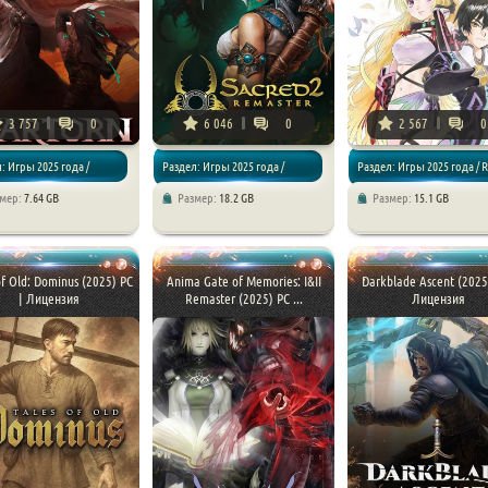
3 757
0
6 046
0
2 567
0
: Игры 2025 года /
Раздел: Игры 2025 года /
Раздел: Игры 2025 года / 
змер:
7.64 GB
Размер:
18.2 GB
Размер:
15.1 GB
/ RPG
Экшены / RPG
of Old: Dominus (2025) PC
Anima Gate of Memories: I&II
Darkblade Ascent (2025
| Лицензия
Remaster (2025) PC ...
Лицензия