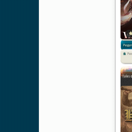
Раздел
Ра
Экшены 
Tales 