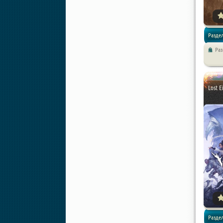
Раздел
Ра
Экшены 
Lost E
Раздел