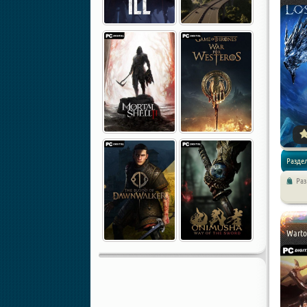
Раздел
Ра
Экшены 
Warto