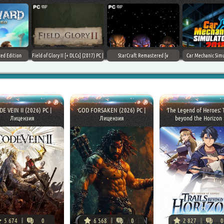
Field of Glory II [+ DLCs] (2017) PC |
StarCraft Remastered [v
Car Mechanic Simulator 2018 [v
Лицензия
1.23.9.10756] (2017) PC | Пиратка
1.6.8 + DLCs] (2017) PC | Лицензия
E VEIN II (2026) PC |
GOD FORSAKEN (2026) PC |
The Legend of Heroes: T
Лицензия
Лицензия
beyond the Horizon .
5 674
0
6 568
0
2 827
0