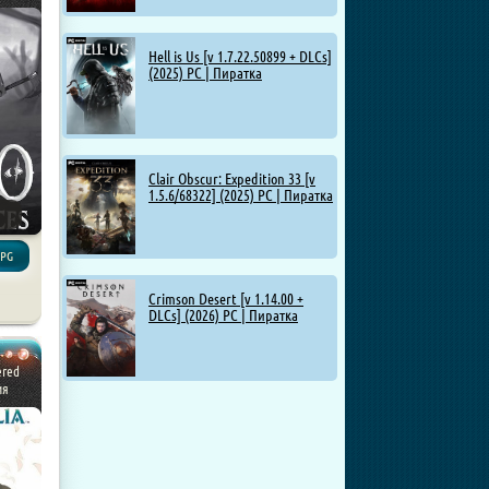
Hell is Us [v 1.7.22.50899 + DLCs]
(2025) PC | Пиратка
Clair Obscur: Expedition 33 [v
1.5.6/68322] (2025) PC | Пиратка
RPG
Crimson Desert [v 1.14.00 +
DLCs] (2026) PC | Пиратка
ered
ия