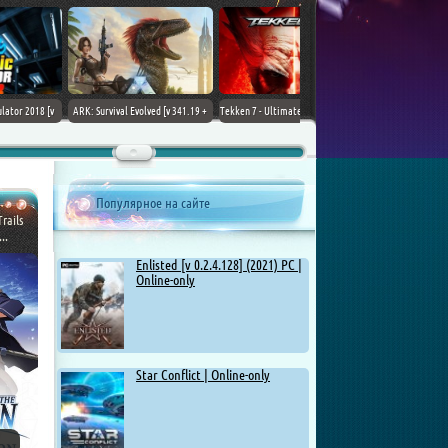
ARK: Survival Evolved [v 341.19 +
Tekken 7 - Ultimate Edition [v 4.22
DLCs] (2017) PC | Лицензия
+ DLCs] (2017) PC | RePack от
Chovka
Популярное на сайте
rails
..
Enlisted [v 0.2.4.128] (2021) PC |
Online-only
Star Conflict | Online-only