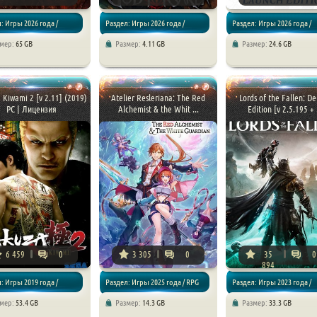
: Игры 2026 года /
Раздел: Игры 2026 года /
Раздел: Игры 2026 года /
змер:
65 GB
Размер:
4.11 GB
Размер:
24.6 GB
/ RPG
Экшены / RPG
Экшены / RPG
 Kiwami 2 [v 2.11] (2019)
Atelier Resleriana: The Red
Lords of the Fallen: De
PC | Лицензия
Alchemist & the Whit ...
Edition [v 2.5.195 + .
6 459
0
3 305
0
35
0
894
: Игры 2019 года /
Раздел: Игры 2025 года / RPG
Раздел: Игры 2023 года /
змер:
53.4 GB
Размер:
14.3 GB
Размер:
33.3 GB