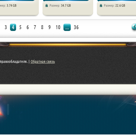
змер:
3.74 GB
Размер:
34.7 GB
Размер:
22.6 GB
ии
Экшены / RPG
Экшены / RPG
3
4
5
6
7
8
9
10
...
36
правообладателя. |
Обратная связь