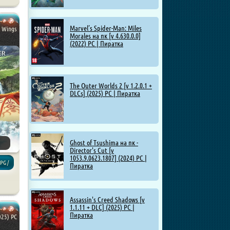
Marvel’s Spider-Man: Miles
: Wings
Morales на пк [v 4.630.0.0]
(2022) PC | Пиратка
The Outer Worlds 2 [v 1.2.0.1 +
DLCs] (2025) PC | Пиратка
Ghost of Tsushima на пк -
Director's Cut [v
1053.9.0623.1807] (2024) PC |
PG /
Пиратка
Assassin's Creed Shadows [v
1.1.11 + DLC] (2025) PC |
Пиратка
025) PC