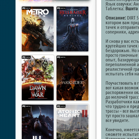
Язык озвучки: Ан
Таблетка:
Вшита 
Описание:
DIRT 5
котором вам прид
тачек и отправит
соперники, адре
И снова у вас ест
крутейших тачек 
бездорожью. Но им
просто гоночные 
опыт, базирующи
переполненной а
реалистичной гр
испытать себя н
Поучаствовать в 
вот какая возмож
распоряжении ок
до мелочей трасс
Разработчики каж
что трудно и пре
трассы – все выг
тут просто зашкал
все увидите.
Конечно, имеется
сможете испытат
Например, вас ж