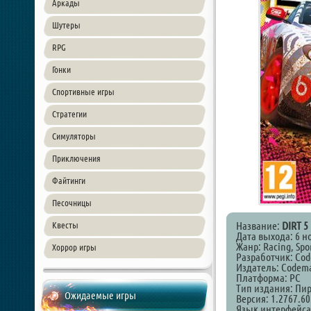
Аркады
Шутеры
RPG
Гонки
Спортивные игры
Стратегии
Симуляторы
Приключения
Файтинги
Песочницы
Название:
DIRT 5
Квесты
Дата выхода: 6 н
Жанр: Racing, Spo
Хоррор игры
Разработчик: Cod
Издатель: Codema
Платформа: PC
Тип издания: Пи
Ожидаемые игры
Версия: 1.2767.60
Язык интерфейса