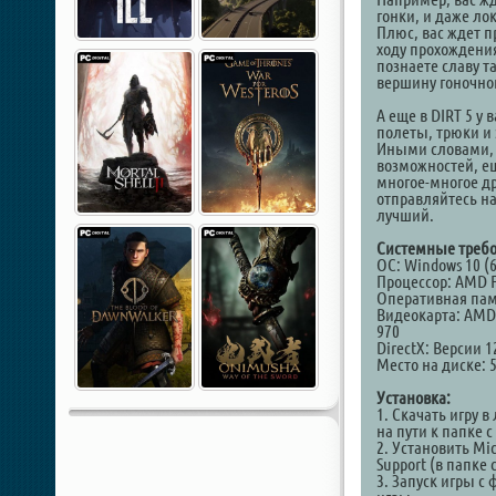
гонки, и даже л
Плюс, вас ждет п
ходу прохождения
познаете славу т
вершину гоночно
А еще в DIRT 5 у 
полеты, трюки и
Иными словами, 
возможностей, е
многое-многое др
отправляйтесь на 
лучший.
Системные требо
ОС: Windows 10 (6
Процессор: AMD FX
Оперативная пам
Видеокарта: AMD R
970
DirectX: Версии 1
Место на диске: 
Установка:
1. Скачать игру 
на пути к папке 
2. Установить Mic
Support (в папке 
3. Запуск игры с