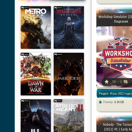
Симуляторы / Песочницы
Workshop Simulator (20
Лицензия
15
999
Раздел: Игры 2022 года /
Размер:
6.36 GB
Симуляторы / Песочницы
Nobody - The Turna
(2022) PC | Early A