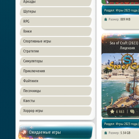
Аркады
Раздел: Игры 2023 года /
Шутеры
Размер:
889 MB
RPG
Симуляторы / Песочницы
Гонки
Спортивные игры
Sea of Craft (2023)
Лицензия
Стратегии
Симуляторы
Приключения
Файтинги
Песочницы
Квесты
Хоррор игры
6 463
Раздел: Игры 2023 года /
Ожидаемые игры
Размер:
5.54 GB