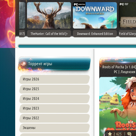
+ DLCs] (2017)
TheHunter: Call of the Wild [+
Downward: Enhanced Edition
Field of Glory II [+ 
зия
DLCs] (2017) PC | Лицензия
(2017) PC | Лицензия
Лиценз
Торрент игры
Roots of Pacha [v 1.04
PC | Лицензия
Игры 2026
Игры 2025
Игры 2024
Игры 2023
Игры 2022
Экшены
2 625