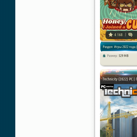
4 168
Раздел: Игры 2022 года /
Размер:
529 MB
Симуляторы / Песочницы
Technicity (2022) PC |