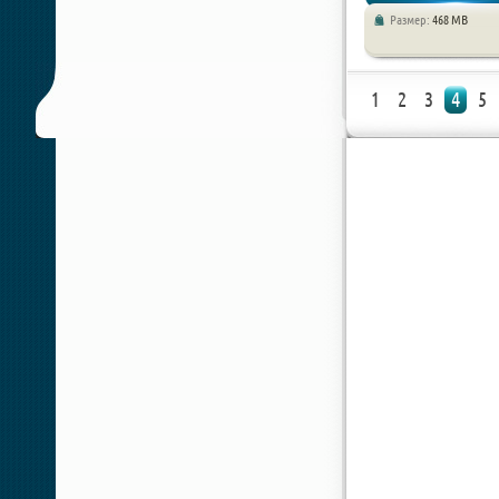
Размер:
468 MB
Стратегии / Симуляторы /
1
2
3
4
5
Песочницы