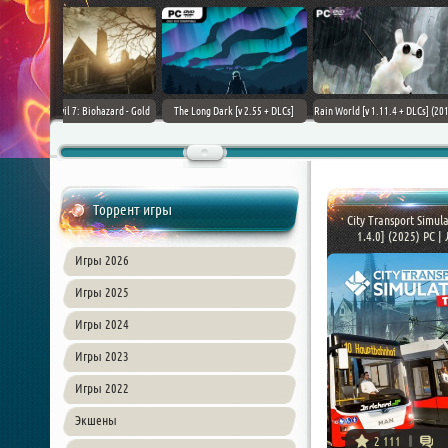
+ DLCs] (2017)
TheHunter: Call of the Wild [+
Downward: Enhanced Edition
Field of Glory II [+ 
зия
DLCs] (2017) PC | Лицензия
(2017) PC | Лицензия
Лиценз
Торрент игры
City Transport Simula
1.4.0] (2025) PC | Л
Игры 2026
Игры 2025
Игры 2024
Игры 2023
Игры 2022
Экшены
2 111