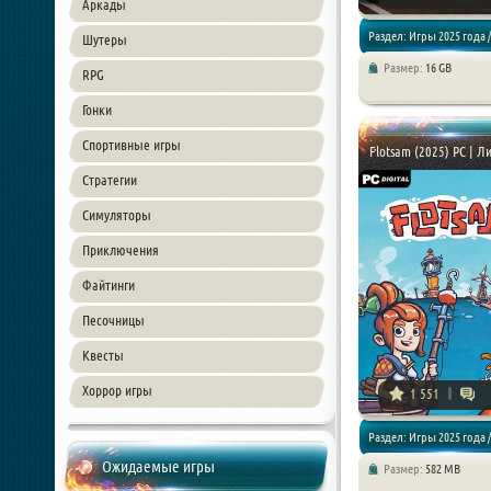
Аркады
Раздел: Игры 2025 года /
Шутеры
Размер:
16 GB
RPG
Симуляторы
Гонки
Спортивные игры
Flotsam (2025) PC | Л
Стратегии
Симуляторы
Приключения
Файтинги
Песочницы
Квесты
Хоррор игры
1 551
Раздел: Игры 2025 года /
Ожидаемые игры
Размер:
582 MB