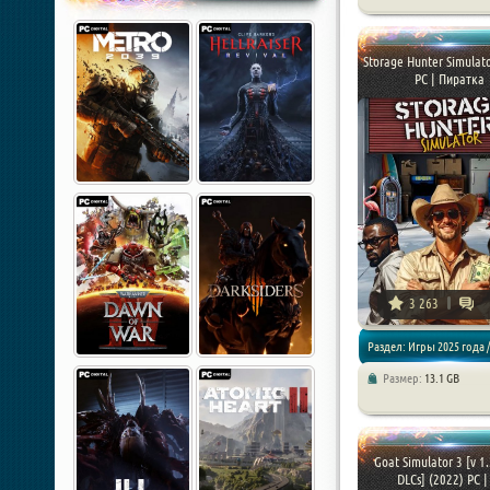
Стратегии / Симуляторы
Storage Hunter Simulat
PC | Пиратка
3 263
Раздел: Игры 2025 года /
Размер:
13.1 GB
Симуляторы
Goat Simulator 3 [v 1.
DLCs] (2022) PC | 