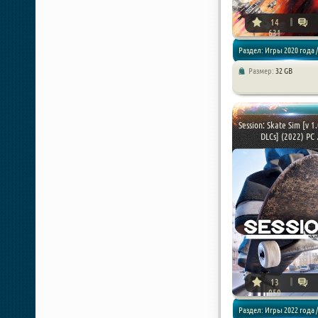
14
631
Раздел: Игры 2020 года /
Размер:
32 GB
Экшены / Симуляторы
Session: Skate Sim [v 1.
DLCs] (2022) PC .
13
959
Раздел: Игры 2022 года /