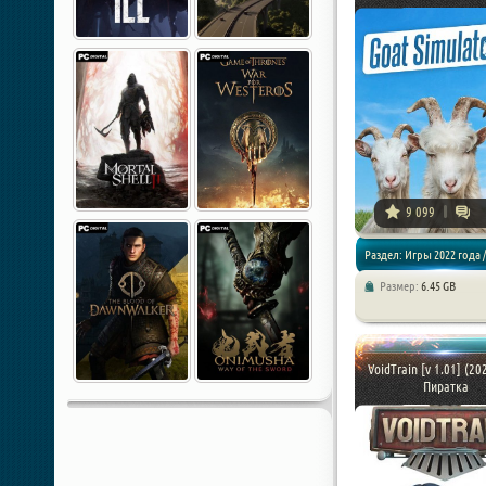
9 099
Раздел: Игры 2022 года /
Размер:
6.45 GB
Экшены / Приключения /
Симуляторы
VoidTrain [v 1.01] (20
Пиратка