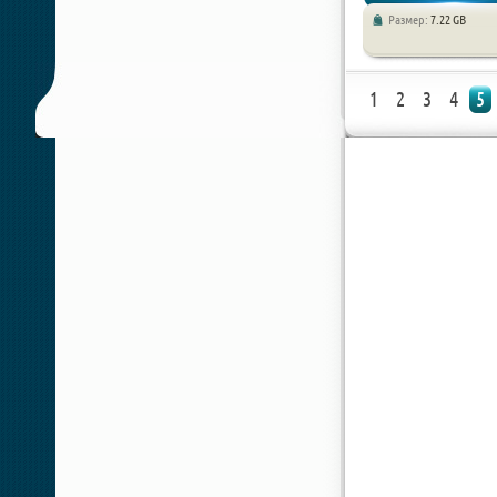
Размер:
7.22 GB
Спортивные / Симулято
1
2
3
4
5