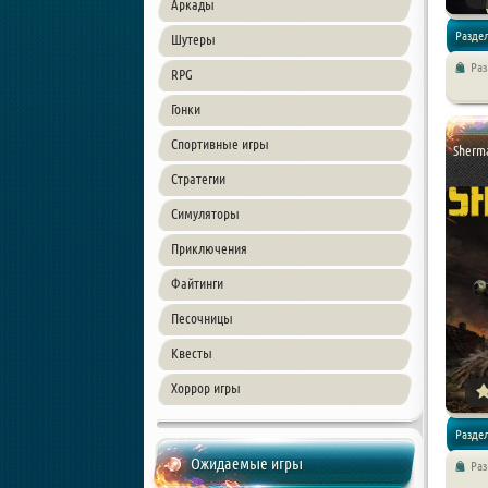
Аркады
Раздел
Шутеры
Ра
RPG
Стратег
Гонки
Спортивные игры
Sherm
Стратегии
Симуляторы
Приключения
Файтинги
Песочницы
Квесты
Хоррор игры
Раздел
Ожидаемые игры
Ра